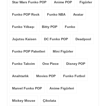
Star Wars Funko POP
Anime POP
Figürler
Funko POP Rock
Funko NBA
Avatar
Funko Yılbaşı
Bitty POP
Funko
Jujutsu Kaisen
DC Funko POP
Deadpool
Funko POP Paketleri
Mini Figürler
Funko Takvim
One Piece
Disney POP
Anahtarlık
Movies POP
Funko Futbol
Marvel Funko POP
Anime Figürleri
Mickey Mouse
Çikolata