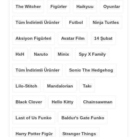
The Witcher
Figürler
Haikyuu
Oyunlar
Tüm İndirimli Ürünler
Futbol
Ninja Turtles
Aksiyon Figürleri
Avatar Film
14 Şubat
HxH
Naruto
Minix
Spy X Family
Tüm İndirimli Ürünler
Sonic The Hedgehog
Lilo-Stitch
Mandalorian
Takı
Black Clover
Hello Kitty
Chainsawman
Last of Us Funko
Baldur's Gate Funko
Harry Potter Figür
Stranger Things