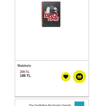
Mabbels
299 TL
199
TL
The Godfather My Family Spiralli