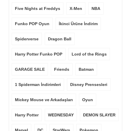
Five Nights at Freddys
X-Men
NBA
Funko POP Oyun
İkinci Ürüne İndirim
Spiderverse
Dragon Ball
Harry Potter Funko POP
Lord of the Rings
GARAGE SALE
Friends
Batman
1 Spiderman İndirimleri
Disney Prensesleri
Mickey Mouse ve Arkadaşları
Oyun
Harry Potter
WEDNESDAY
DEMON SLAYER
Marvel
DC
StarWars
Pokemon