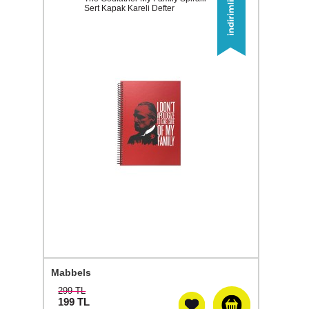
Sert Kapak Kareli Defter
Mabbels
299 TL
199
TL