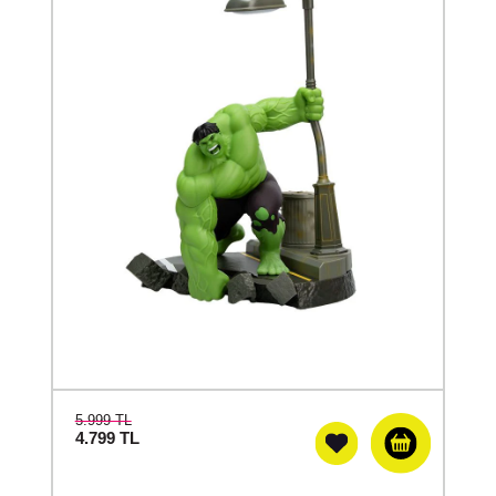
5.999 TL
4.799
TL