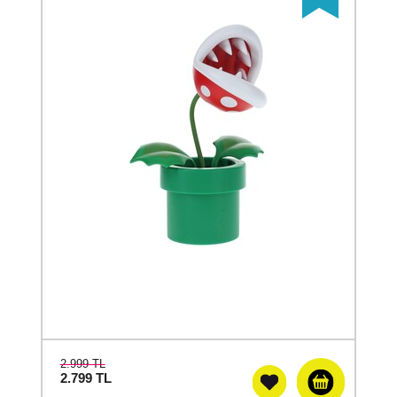
2.999 TL
2.799
TL