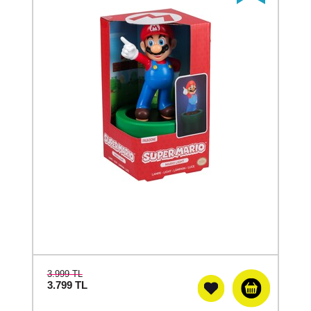
3.999 TL
3.799
TL