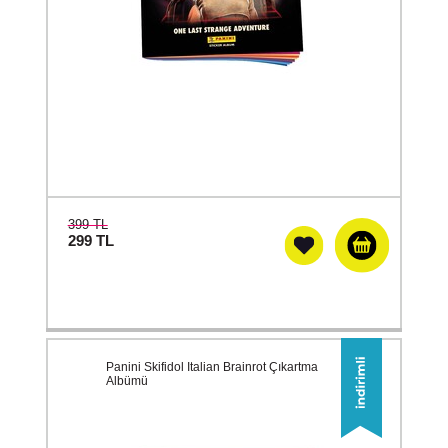
399 TL
299
TL
Panini Skifidol Italian Brainrot Çıkartma
Albümü