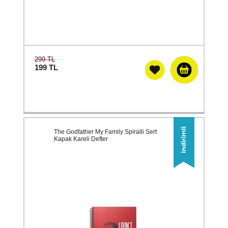
299 TL
199
TL
The Godfather My Family Spiralli Sert
Kapak Kareli Defter