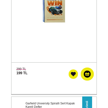
299 TL
199
TL
Garfıeld Unıversıty Spiralli Sert Kapak
Kareli Defter