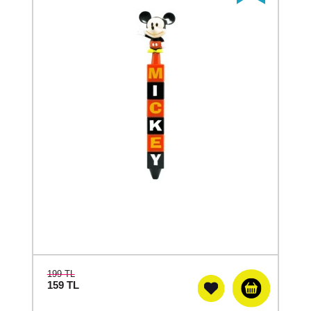
199 TL
159
TL