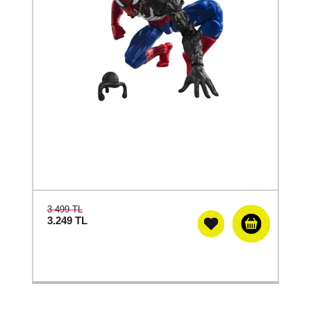
3.499 TL
3.249
TL