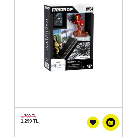
1.799 TL
1.299
TL