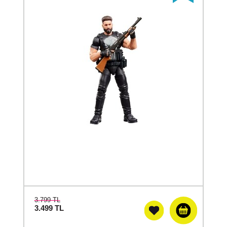
3.799 TL
3.499
TL