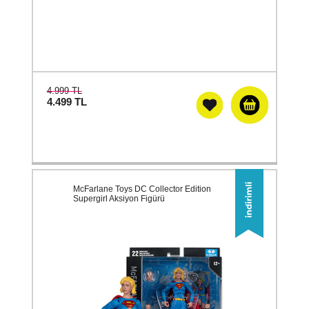
4.999 TL
4.499
TL
McFarlane Toys DC Collector Edition
Supergirl Aksiyon Figürü