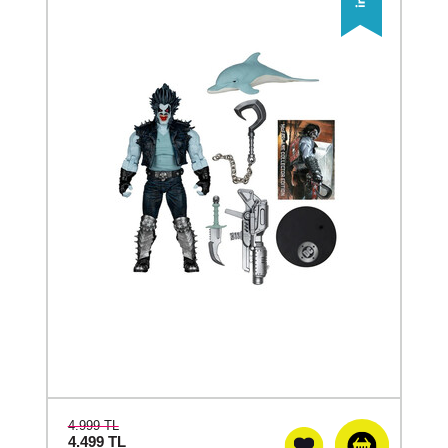
4.999 TL
4.499
TL