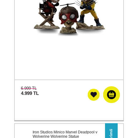
6.999 TL
4.999
TL
Iron Studios Minico Marvel Deadpool v
Wolverine Wolverine Statue