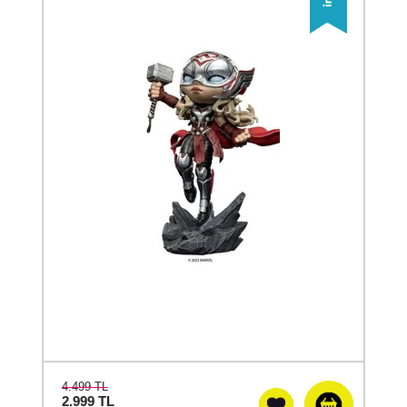
4.499 TL
2.999
TL