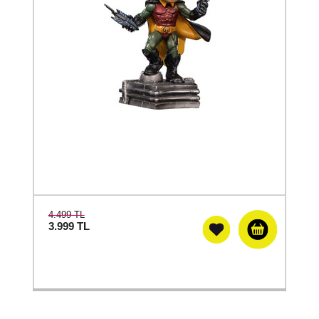
4.499 TL
3.999
TL