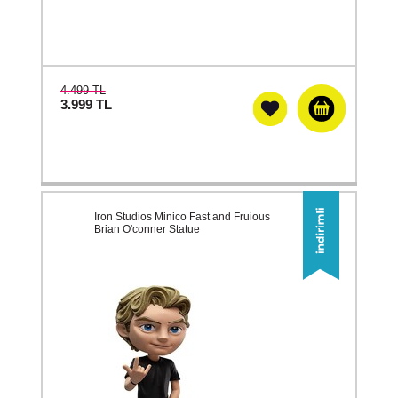
4.499 TL
3.999
TL
Iron Studios Minico Fast and Fruious
Brian O'conner Statue