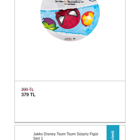
399 TL
379
TL
Jakks Disney Tsum Tsum Sürpriz Figür
Seri 1