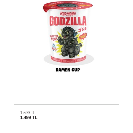
1.599 TL
1.499
TL