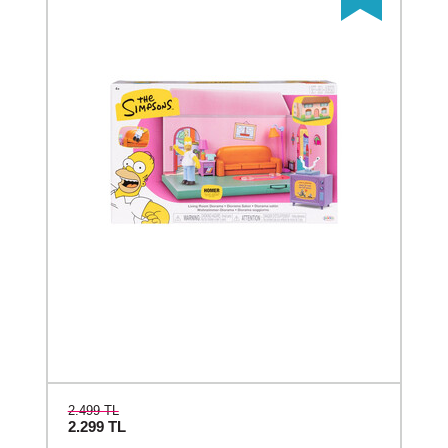
2.499 TL
2.299
TL