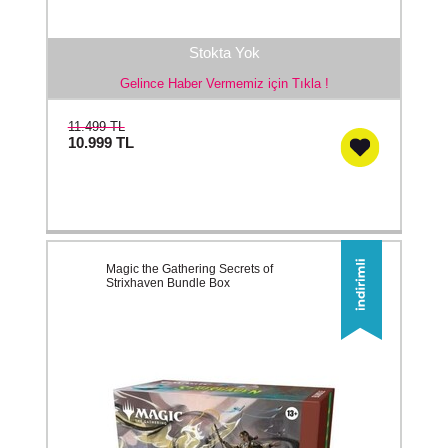
Stokta Yok
Gelince Haber Vermemiz için Tıkla !
11.499 TL
10.999
TL
Magic the Gathering Secrets of
Strixhaven Bundle Box