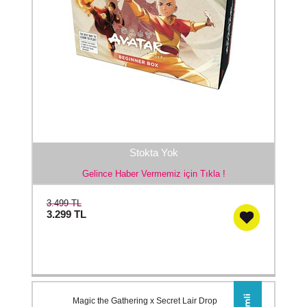
Stokta Yok
Gelince Haber Vermemiz için Tıkla !
3.499 TL
3.299
TL
Magic the Gathering x Secret Lair Drop