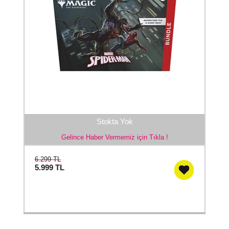
Stokta Yok
Gelince Haber Vermemiz için Tıkla !
6.299 TL
5.999
TL