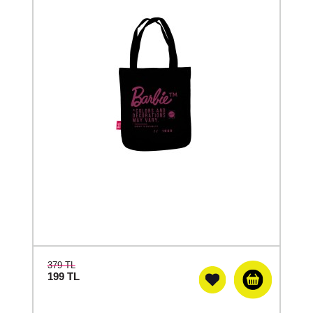
379 TL
199
TL