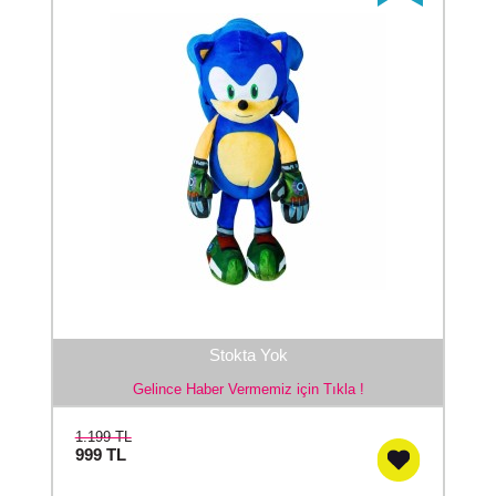
Stokta Yok
Gelince Haber Vermemiz için Tıkla !
1.199 TL
999
TL