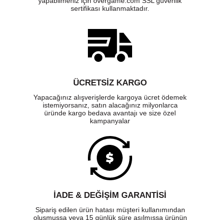
yapabilmeniz için overgame.com SSL güvenlik
sertifikası kullanmaktadır.
ÜCRETSIZ KARGO
Yapacağınız alışverişlerde kargoya ücret ödemek
istemiyorsanız, satın alacağınız milyonlarca
üründe kargo bedava avantajı ve size özel
kampanyalar
İADE & DEĞİŞİM GARANTİSİ
Sipariş edilen ürün hatası müşteri kullanımından
oluşmuşsa veya 15 günlük süre aşılmışsa ürünün