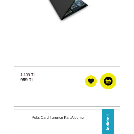
1.199 TL
999
TL
Poks Card Turuncu Kart Albümü