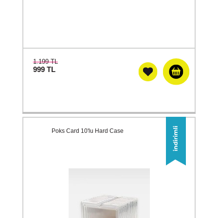
1.199 TL
999
TL
Poks Card 10'lu Hard Case