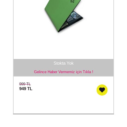
Stokta Yok
Gelince Haber Vermemiz için Tıkla !
999 TL
949
TL