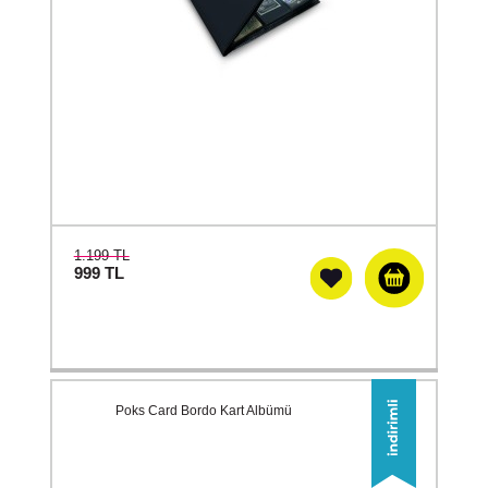
1.199 TL
999
TL
Poks Card Bordo Kart Albümü