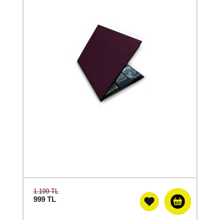
1.199 TL
999
TL