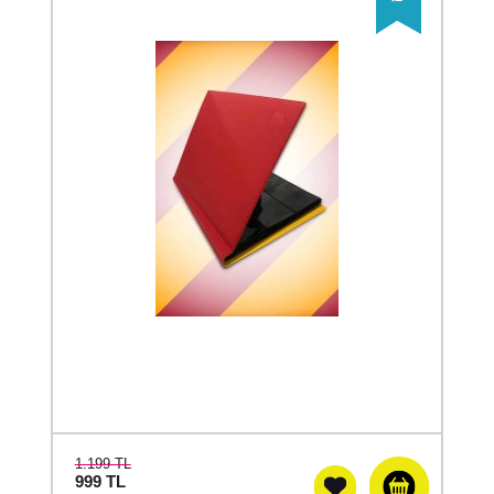
1.199 TL
999
TL