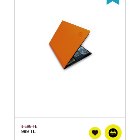
1.199 TL
999
TL