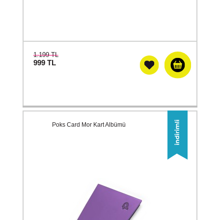
1.199 TL
999
TL
Poks Card Mor Kart Albümü