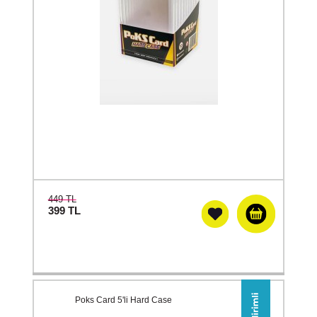
449 TL
399
TL
Poks Card 5'li Hard Case