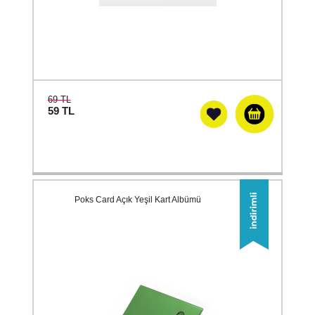
69 TL
59
TL
Poks Card Açık Yeşil Kart Albümü