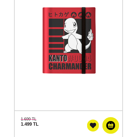
1.699 TL
1.499
TL