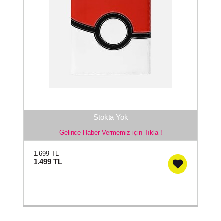
Stokta Yok
Gelince Haber Vermemiz için Tıkla !
1.699 TL
1.499
TL