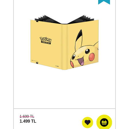
1.699 TL
1.499
TL