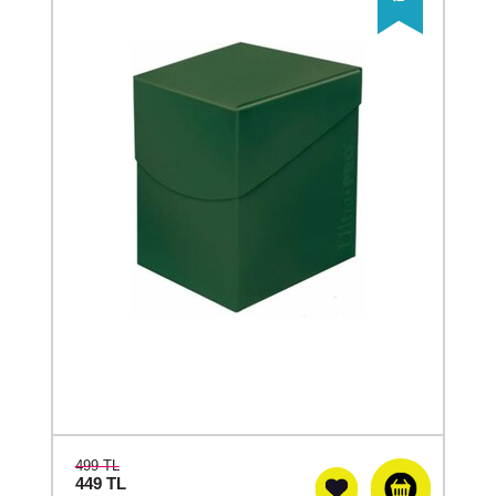
499 TL
449
TL