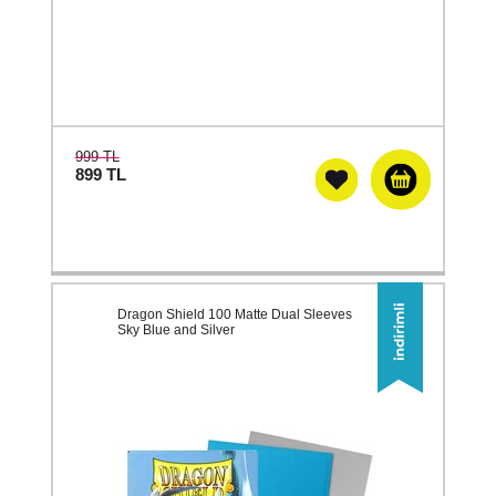
999 TL
899
TL
Dragon Shield 100 Matte Dual Sleeves
Sky Blue and Silver