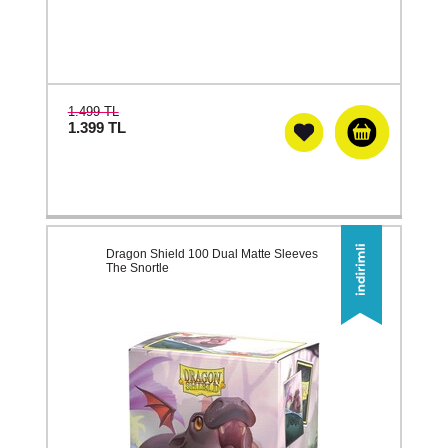
1.499 TL
1.399
TL
Dragon Shield 100 Dual Matte Sleeves
The Snortle