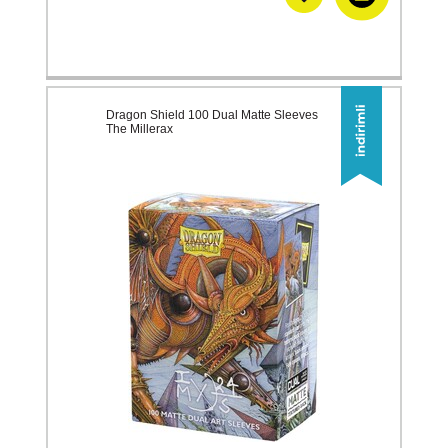
Dragon Shield 100 Dual Matte Sleeves
The Millerax