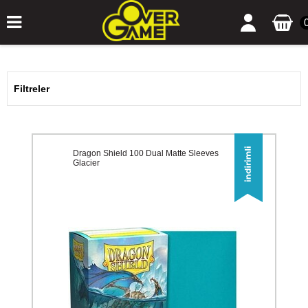
Filtreler
Dragon Shield 100 Dual Matte Sleeves
Glacier