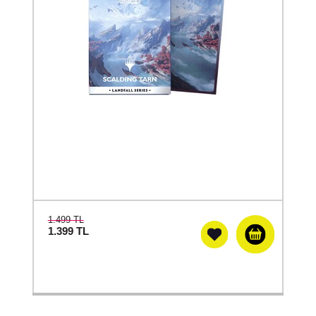
1.499 TL
1.399
TL