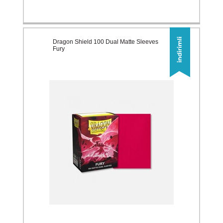
Dragon Shield 100 Dual Matte Sleeves
Fury