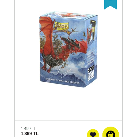
1.499 TL
1.399
TL