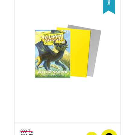
999 TL