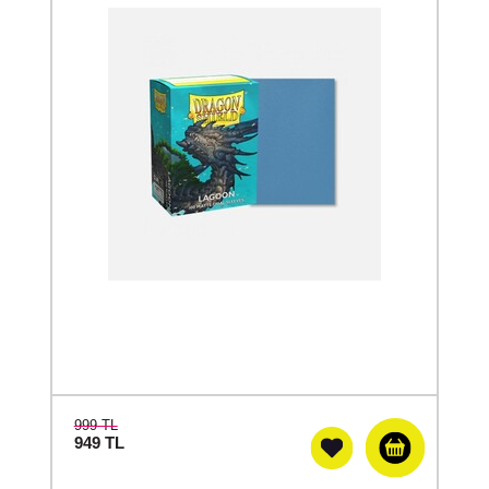
999 TL
949
TL