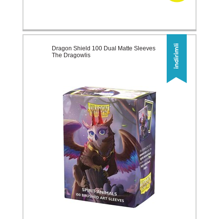
Dragon Shield 100 Dual Matte Sleeves
The Dragowlis