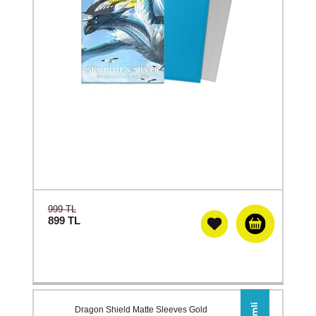
999 TL
899
TL
Dragon Shield Matte Sleeves Gold