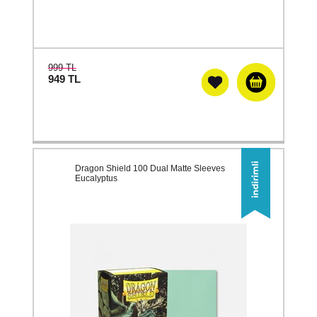
999 TL
949
TL
Dragon Shield 100 Dual Matte Sleeves
Eucalyptus