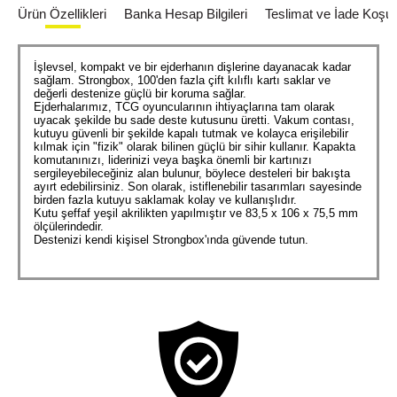
Ürün Özellikleri
Banka Hesap Bilgileri
Teslimat ve İade Koşull
İşlevsel, kompakt ve bir ejderhanın dişlerine dayanacak kadar
sağlam. Strongbox, 100'den fazla çift kılıflı kartı saklar ve
değerli destenize güçlü bir koruma sağlar.
Ejderhalarımız, TCG oyuncularının ihtiyaçlarına tam olarak
uyacak şekilde bu sade deste kutusunu üretti. Vakum contası,
kutuyu güvenli bir şekilde kapalı tutmak ve kolayca erişilebilir
kılmak için "fizik" olarak bilinen güçlü bir sihir kullanır. Kapakta
komutanınızı, liderinizi veya başka önemli bir kartınızı
sergileyebileceğiniz alan bulunur, böylece desteleri bir bakışta
ayırt edebilirsiniz. Son olarak, istiflenebilir tasarımları sayesinde
birden fazla kutuyu saklamak kolay ve kullanışlıdır.
Kutu şeffaf yeşil akrilikten yapılmıştır ve 83,5 x 106 x 75,5 mm
ölçülerindedir.
Destenizi kendi kişisel Strongbox'ında güvende tutun.