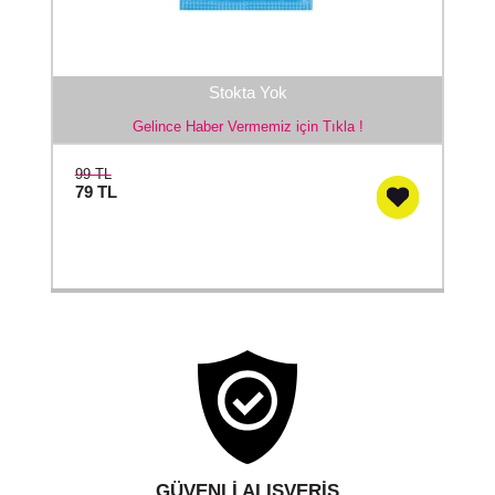
Stokta Yok
Gelince Haber Vermemiz için Tıkla !
99 TL
79
TL
GÜVENLI ALIŞVERIŞ