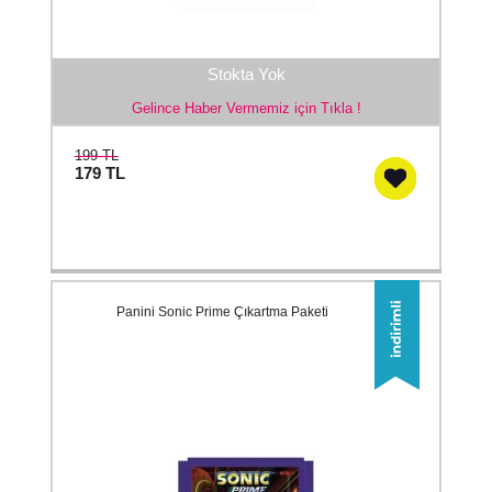
Stokta Yok
Gelince Haber Vermemiz için Tıkla !
199 TL
179
TL
Panini Sonic Prime Çıkartma Paketi