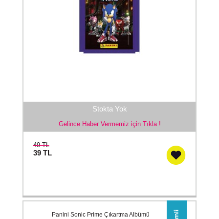
Stokta Yok
Gelince Haber Vermemiz için Tıkla !
49 TL
39
TL
Panini Sonic Prime Çıkartma Albümü