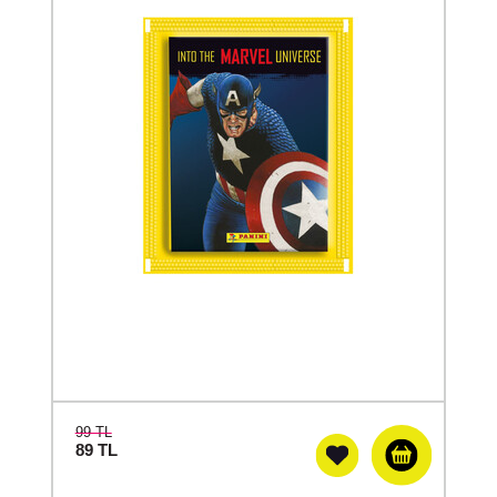
99 TL
89
TL