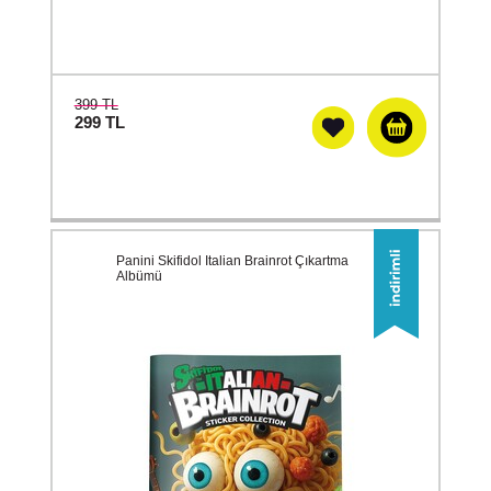
399 TL
299
TL
Panini Skifidol Italian Brainrot Çıkartma
Albümü