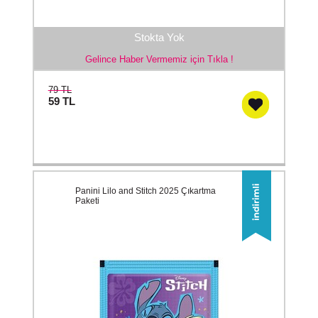
Stokta Yok
Gelince Haber Vermemiz için Tıkla !
79 TL
59
TL
Panini Lilo and Stitch 2025 Çıkartma
Paketi