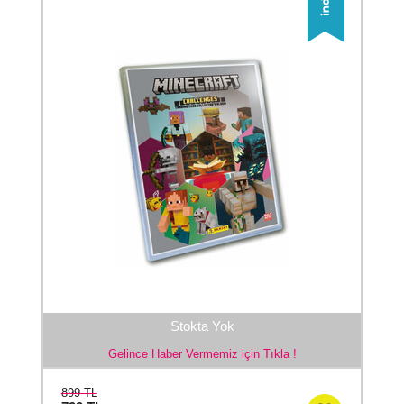
Stokta Yok
Gelince Haber Vermemiz için Tıkla !
899 TL