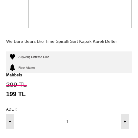
We Bare Bears Bro Time Spiralli Sert Kapak Kareli Defter
Alışveriş Listeme Ekle
Fiyat Alarmı
Mabbels
299
TL
199
TL
ADET: