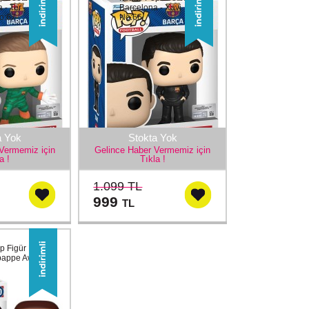
 - Ter
Barcelona - Xavi
o:67
No:66
a Yok
Stokta Yok
Vermemiz için
Gelince Haber Vermemiz için
a !
Tıkla !
1.099 TL
999
TL
p Figür PSG
bappe Away