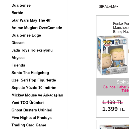
DualSense
Barbie
Star Wars May The 4th
Funko Pop
Anime Mugları OverGamede
Mancheste
Erling Ha
DualSense Edge
Diecast
Jada Toys Koleksiyonu
Abysse
Friends
Sonic The Hedgehog
Özel Seri Pop Figürlerde
Stokta
Gelince Haber 
Sepette Yüzde 10 İndirim
Tıkl
Mickey Mouse ve Arkadaşları
1.499 TL
Yeni TCG Ürünleri
1.399
TL
Ghost Busters Ürünleri
Five Nights at Freddys
Trading Card Game
Funko Pop