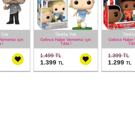
 Yok
Stokta Yok
Stokt
Vermemiz için
Gelince Haber Vermemiz için
Gelince Haber 
a !
Tıkla !
Tıkl
1.499 TL
1.399 TL
1.399
1.299
TL
TL