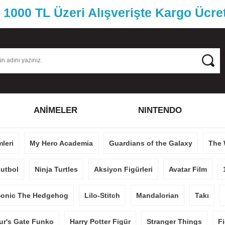
1000 TL Üzeri Alışverişte Kargo Ücre
ANİMELER
NINTENDO
mleri
My Hero Academia
Guardians of the Galaxy
The 
utbol
Ninja Turtles
Aksiyon Figürleri
Avatar Film
onic The Hedgehog
Lilo-Stitch
Mandalorian
Takı
ur's Gate Funko
Harry Potter Figür
Stranger Things
Fi