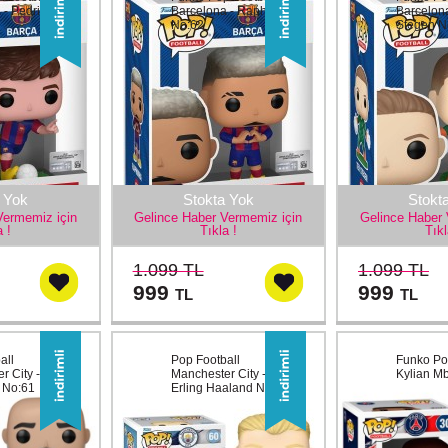
 - Pedri
Barcelona - Raphinha
Barcelona
No:62
Stegen N
 Yok
Stokta Yok
Stokt
Vermemiz için
Gelince Haber Vermemiz için
Gelince Haber 
a !
Tıkla !
Tıkl
1.099 TL
1.099 TL
999
999
TL
TL
all
Pop Football
Funko Po
r City - Pep
Manchester City -
Kylian M
 No:61
Erling Haaland No:60