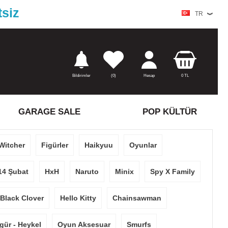
tsiz
TR
Bildirimler
(
0)
Hesap
0
TL
GARAGE SALE
POP KÜLTÜR
Witcher
Figürler
Haikyuu
Oyunlar
14 Şubat
HxH
Naruto
Minix
Spy X Family
Black Clover
Hello Kitty
Chainsawman
gür - Heykel
Oyun Aksesuar
Smurfs