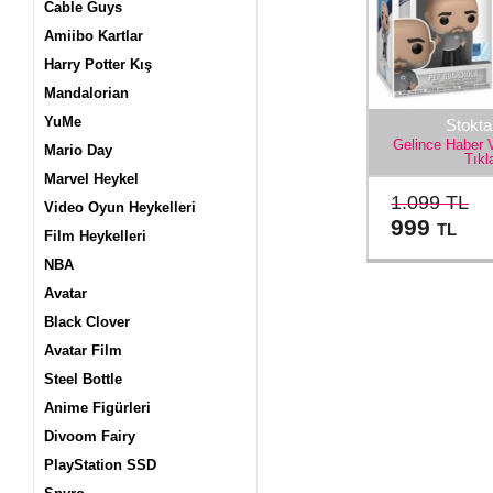
Cable Guys
Amiibo Kartlar
Harry Potter Kış
Mandalorian
YuMe
Stokta
Gelince Haber 
Mario Day
Tıkl
Marvel Heykel
1.099 TL
Video Oyun Heykelleri
999
TL
Film Heykelleri
NBA
Avatar
Black Clover
Avatar Film
Steel Bottle
Anime Figürleri
Divoom Fairy
PlayStation SSD