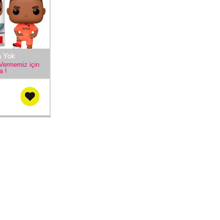
a Yok
Vermemiz için
a !