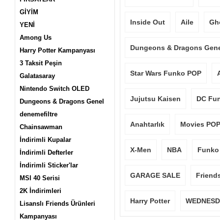
GİYİM
Inside Out
Aile
Gho
YENİ
Among Us
Dungeons & Dragons Gen
Harry Potter Kampanyası
3 Taksit Peşin
Star Wars Funko POP
Galatasaray
Nintendo Switch OLED
Jujutsu Kaisen
DC Fu
Dungeons & Dragons Genel
denemefiltre
Anahtarlık
Movies PO
Chainsawman
İndirimli Kupalar
X-Men
NBA
Funko
İndirimli Defterler
İndirimli Sticker'lar
GARAGE SALE
Friend
MSI 40 Serisi
2K İndirimleri
Harry Potter
WEDNESD
Lisanslı Friends Ürünleri
Kampanyası