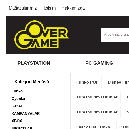
Mağazalarımız
İletişim
Hakkımızda
PLAYSTATION
PC GAMING
Kategori Menüsü
Funko POP
Disney Fil
Funko
Tüm İndirimli Ürünler
F
Oyunlar
Genel
Tüm İndirimli Ürünler
S
KAMPANYALAR
XBOX
Last of Us Funko
Bald
FIRSATLAR