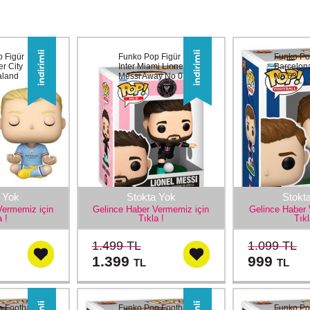
 Figür
Funko Pop Figür MLS
Funko Po
r City
Inter Miami Lionel
Barcelona
aland
Messi Away No 01
No:63
 Yok
Stokta Yok
Stokt
Vermemiz için
Gelince Haber Vermemiz için
Gelince Haber 
a !
Tıkla !
Tıkl
1.499 TL
1.099 TL
1.399
999
TL
TL
 Football
Funko Pop Football
Funko Po