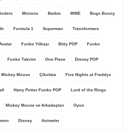
inders
Minions
Barbie
WWE
Bugs Bunny
th
Formula 1
Superman
Transformers
Avatar
Funko Yılbaşı
Bitty POP
Funko
Funko Takvim
One Piece
Disney POP
Mickey Mouse
Çikolata
Five Nights at Freddys
ll
Harry Potter Funko POP
Lord of the Rings
Mickey Mouse ve Arkadaşları
Oyun
emon
Disney
Animeler