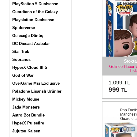
Barcelona
PlayStation 5 Dualsense
No:65
Guardians of the Galaxy
Playstation Dualsense
Spiderverse
Geleceğe Dönüş
DC Diecast Arabalar
Star Trek
Sopranos
Stokta
Gelince Haber 
HyperX Cloud III S
Tıkl
God of War
1.099 TL
OverGame Msi Exclusive
999
TL
Paladone Lisanslı Ürünler
Mickey Mouse
Jada Monsters
Pop Footb
Mancheste
Astro Bot Bundle
Guardiola
HyperX Pulsefire
Jujutsu Kaisen