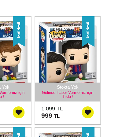
p Football
Funko Pop Football
 - Gavi
Barcelona -
Lewandowski No:64
a Yok
Stokta Yok
Vermemiz için
Gelince Haber Vermemiz için
a !
Tıkla !
1.099 TL
999
TL
p Football
Funko Pop Football