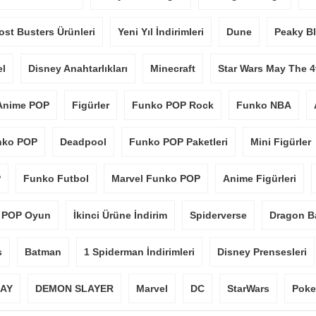
st Busters Ürünleri
Yeni Yıl İndirimleri
Dune
Peaky Bl
el
Disney Anahtarlıkları
Minecraft
Star Wars May The 4
Anime POP
Figürler
Funko POP Rock
Funko NBA
nko POP
Deadpool
Funko POP Paketleri
Mini Figürler
P
Funko Futbol
Marvel Funko POP
Anime Figürleri
 POP Oyun
İkinci Ürüne İndirim
Spiderverse
Dragon Ba
s
Batman
1 Spiderman İndirimleri
Disney Prensesleri
AY
DEMON SLAYER
Marvel
DC
StarWars
Pok