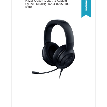
Razer Kraken X Lite 7.1 Kablolu
Oyuncu Kulaklığı RZ04-02950100-
R381