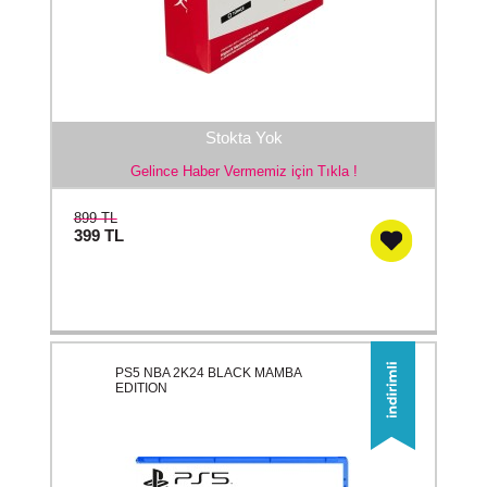
Stokta Yok
Gelince Haber Vermemiz için Tıkla !
899 TL
399
TL
PS5 NBA 2K24 BLACK MAMBA
EDITION