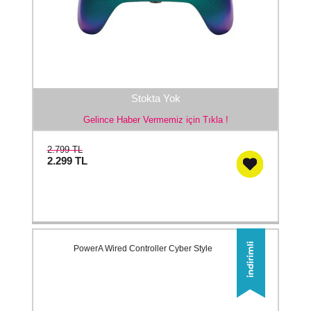
Stokta Yok
Gelince Haber Vermemiz için Tıkla !
2.799 TL
2.299
TL
PowerA Wired Controller Cyber Style