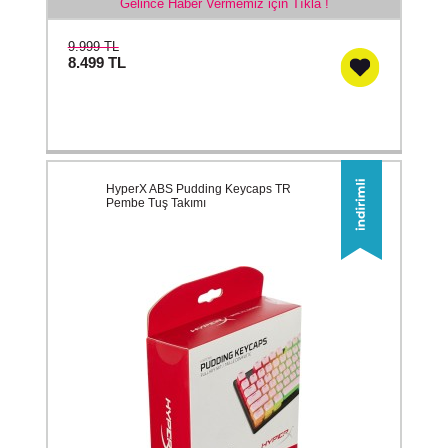
Gelince Haber Vermemiz için Tıkla !
9.999 TL
8.499
TL
HyperX ABS Pudding Keycaps TR
Pembe Tuş Takımı