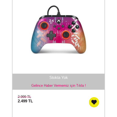
Stokta Yok
Gelince Haber Vermemiz için Tıkla !
2.999 TL
2.499
TL