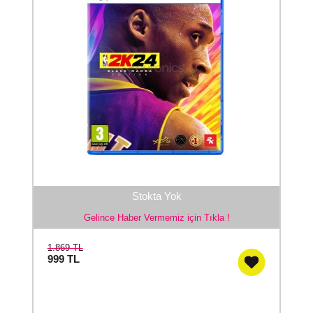
Stokta Yok
Gelince Haber Vermemiz için Tıkla !
1.869 TL
999
TL