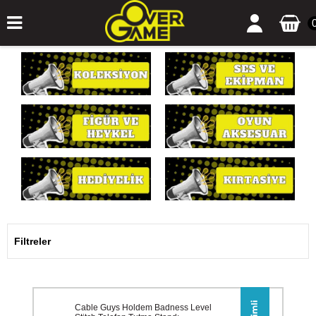
Filtreler
Cable Guys Holdem Badness Level