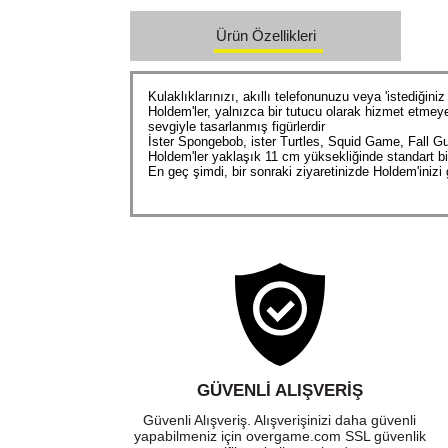
Ürün Özellikleri
Kulaklıklarınızı, akıllı telefonunuzu veya 'istediğin
Holdem'ler, yalnızca bir tutucu olarak hizmet etmey
sevgiyle tasarlanmış figürlerdir
İster Spongebob, ister Turtles, Squid Game, Fall Gu
Holdem'ler yaklaşık 11 cm yüksekliğinde standart bi
En geç şimdi, bir sonraki ziyaretinizde Holdem'inizi
GÜVENLI ALIŞVERIŞ
Güvenli Alışveriş. Alışverişinizi daha güvenli
yapabilmeniz için overgame.com SSL güvenlik