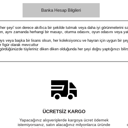
Banka Hesap Bilgileri
iz her şeyi' son derece akıllıca bir şekilde tutmak veya daha iyi görünmelerini
en, aynı zamanda herhangi bir masayı, oturma odasını, oyun odasını veya yata
ys veya başka bir lisans olsun, her koleksiyoncu ve hayran için uygun bir şey
r figür olarak mevcuttur
 gördüğünüzde tüyleriniz diken diken olduğunda her şeyi doğru yaptığınızı bilir
ÜCRETSIZ KARGO
Yapacağınız alışverişlerde kargoya ücret ödemek
istemiyorsanız, satın alacağınız milyonlarca üründe