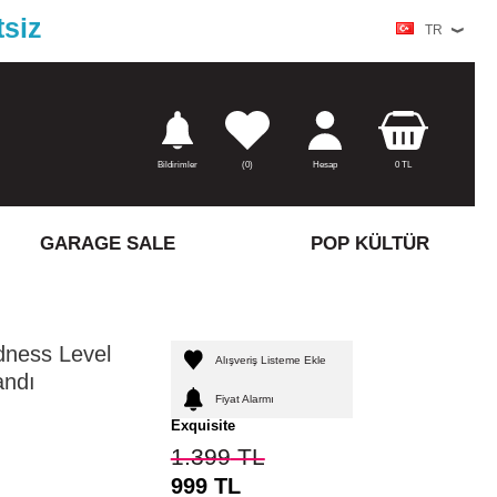
tsiz
TR
Bildirimler
(
0)
Hesap
0
TL
GARAGE SALE
POP KÜLTÜR
ness Level
Alışveriş Listeme Ekle
andı
Fiyat Alarmı
Exquisite
1.399
TL
999
TL