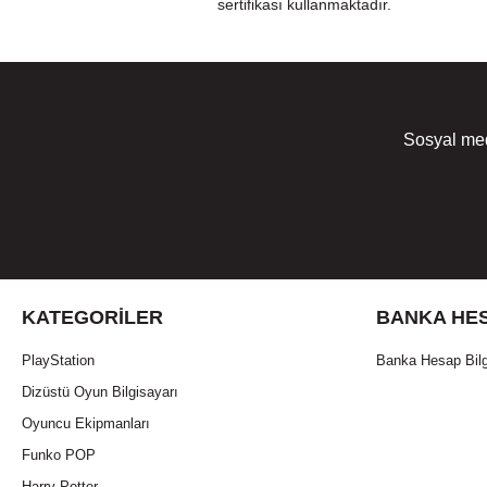
sertifikası kullanmaktadır.
Sosyal med
KATEGORILER
BANKA HES
PlayStation
Banka Hesap Bilg
Dizüstü Oyun Bilgisayarı
Oyuncu Ekipmanları
Funko POP
Harry Potter