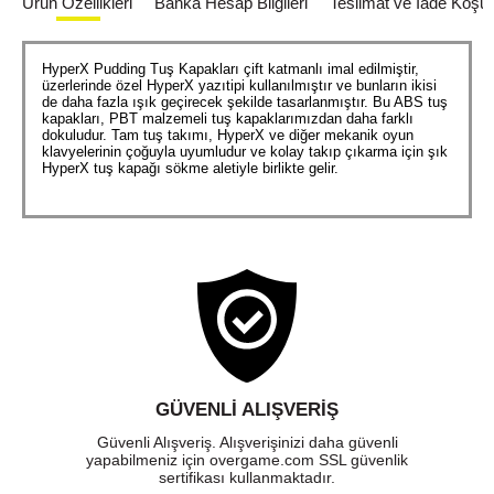
Ürün Özellikleri
Banka Hesap Bilgileri
Teslimat ve İade Koşull
HyperX Pudding Tuş Kapakları çift katmanlı imal edilmiştir,
üzerlerinde özel HyperX yazıtipi kullanılmıştır ve bunların ikisi
de daha fazla ışık geçirecek şekilde tasarlanmıştır. Bu ABS tuş
kapakları, PBT malzemeli tuş kapaklarımızdan daha farklı
dokuludur. Tam tuş takımı, HyperX ve diğer mekanik oyun
klavyelerinin çoğuyla uyumludur ve kolay takıp çıkarma için şık
HyperX tuş kapağı sökme aletiyle birlikte gelir.
GÜVENLI ALIŞVERIŞ
Güvenli Alışveriş. Alışverişinizi daha güvenli
yapabilmeniz için overgame.com SSL güvenlik
sertifikası kullanmaktadır.