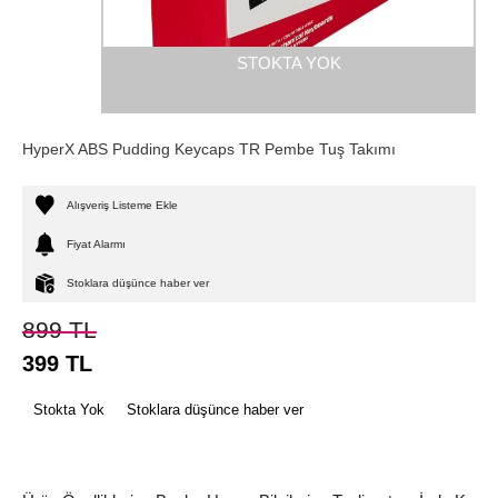
STOKTA YOK
HyperX ABS Pudding Keycaps TR Pembe Tuş Takımı
Alışveriş Listeme Ekle
Fiyat Alarmı
Stoklara düşünce haber ver
899
TL
399
TL
Stokta Yok
Stoklara düşünce haber ver