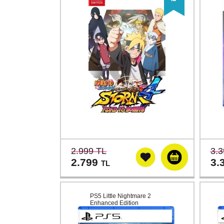
2.999 TL
3.3
2.799
3.
TL
PS5 Little Nightmare 2
Enhanced Edition