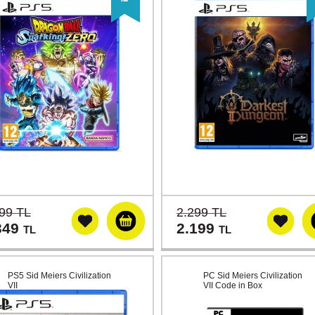
99 TL
2.299 TL
349
2.199
TL
TL
PS5 Sid Meiers Civilization
PC Sid Meiers Civilization
VII
VII Code in Box