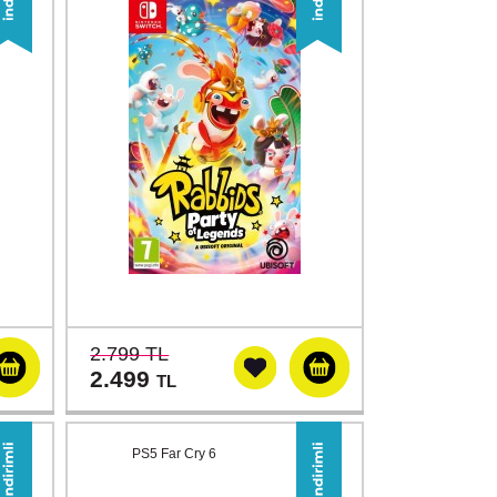
2.799 TL
2.499
TL
PS5 Far Cry 6