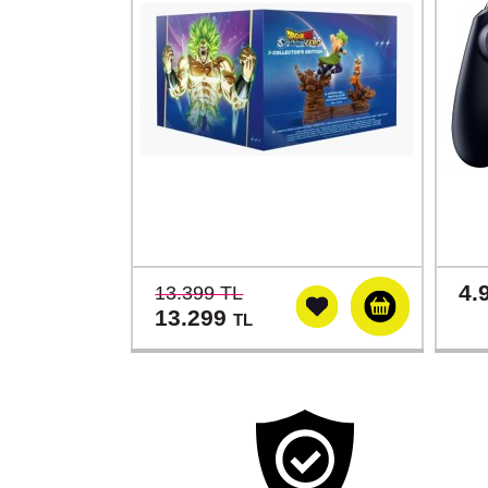
4.
13.399 TL
13.299
TL