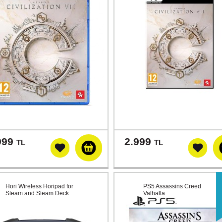
999
2.999
TL
TL
Hori Wireless Horipad for
PS5 Assassins Creed
Steam and Steam Deck
Valhalla