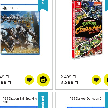
Cowabunga Collection
49 TL
2.499 TL
099
2.399
TL
TL
PS5 Dragon Ball Sparking
PS5 Darkest Dungeon 2
Zero