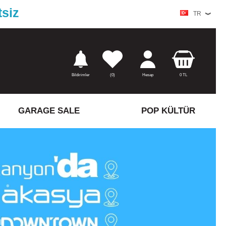
tsiz
TR
Bildirimler
(
0)
Hesap
0
TL
GARAGE SALE
POP KÜLTÜR