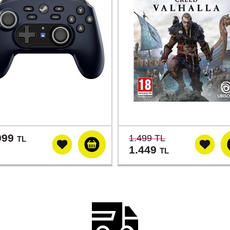
999
1.499 TL
TL
1.449
TL