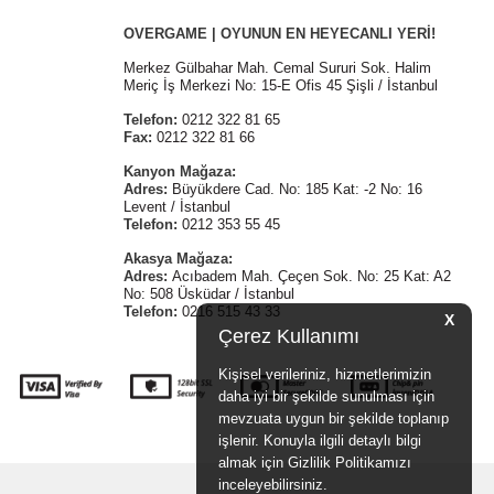
OVERGAME | OYUNUN EN HEYECANLI YERİ!
Merkez Gülbahar Mah. Cemal Sururi Sok. Halim
Meriç İş Merkezi No: 15-E Ofis 45 Şişli / İstanbul
Telefon:
0212 322 81 65
Fax:
0212 322 81 66
Kanyon Mağaza:
Adres:
Büyükdere Cad. No: 185 Kat: -2 No: 16
Levent / İstanbul
Telefon:
0212 353 55 45
Akasya Mağaza:
Adres:
Acıbadem Mah. Çeçen Sok. No: 25 Kat: A2
No: 508 Üsküdar / İstanbul
Telefon:
0216 515 43 33
X
Çerez Kullanımı
Kişisel verileriniz, hizmetlerimizin
daha iyi bir şekilde sunulması için
mevzuata uygun bir şekilde toplanıp
işlenir. Konuyla ilgili detaylı bilgi
almak için Gizlilik Politikamızı
inceleyebilirsiniz.