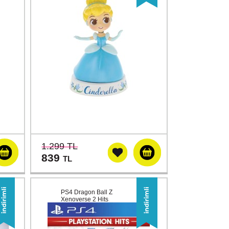
1.299 TL
839
TL
PS4 Dragon Ball Z
Xenoverse 2 Hits