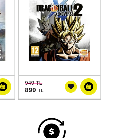
949 TL
899
TL