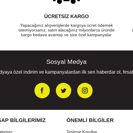
ÜCRETSIZ KARGO
Yapacağınız alışverişlerde kargoya ücret ödemek
istemiyorsanız, satın alacağınız milyonlarca üründe
kargo bedava avantajı ve size özel kampanyalar
Sosyal Medya
yaya özel indirim ve kampanyalardan ilk sen haberdar ol, fırsatl
AP BILGILERIMIZ
ÖNEMLI BILGILER
ilerimiz
Teslimat Koşulları