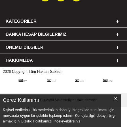
KATEGORILER
BANKA HESAP BILGILERIMIZ
ÖNEMLI BILGILER
HAKKIMIZDA
2026 Copyright Tüm Hakları Saklıdır
X
Çerez Kullanımı
T
-Soft
E-Ticaret
Sistemleriyle Hazırlanmıştır.
Kişisel verileriniz, hizmetlerimizin daha iyi bir şekilde sunulması için
mevzuata uygun bir şekilde toplanıp işlenir. Konuyla ilgili detaylı bilgi
almak için Gizlilik Politikamızı inceleyebilirsiniz.