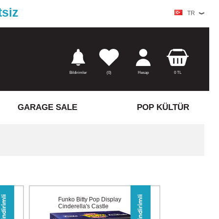
tsiz
TR
Bildirimler
(
0)
Hesap
0
TL
GARAGE SALE
POP KÜLTÜR
Funko Bitty Pop Display
Cinderella's Castle