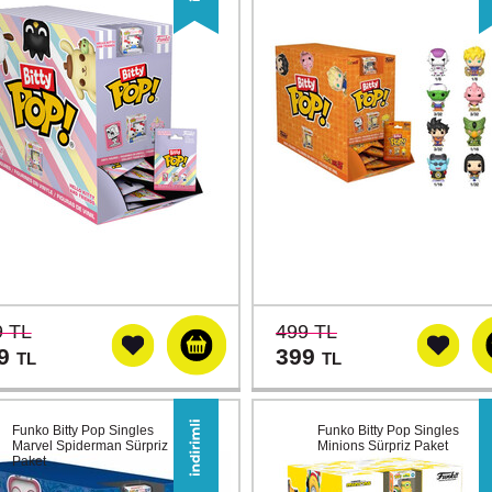
9 TL
499 TL
99
399
TL
TL
Funko Bitty Pop Singles
Funko Bitty Pop Singles
Marvel Spiderman Sürpriz
Minions Sürpriz Paket
Paket