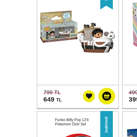
799 TL
49
649
3
TL
Funko Bitty Pop 12'li
Pokemon Özel Set