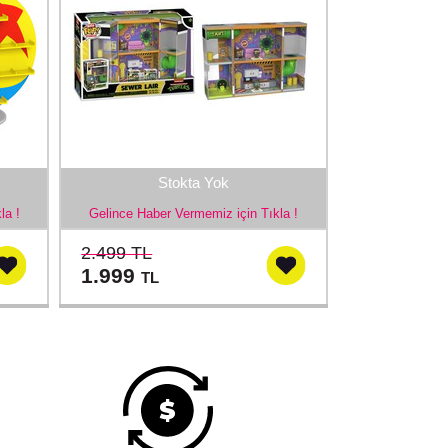
Stokta Yok
la !
Gelince Haber Vermemiz için Tıkla !
2.499 TL
1.999
TL