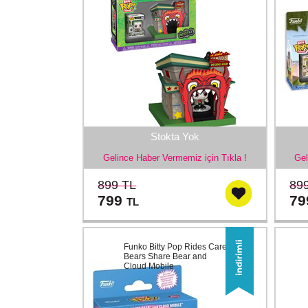
Stokta Yok
Gelince Haber Vermemiz için Tıkla !
Gel
899 TL
89
799
7
TL
Funko Bitty Pop Rides Care
Bears Share Bear and
Cloud Mobile