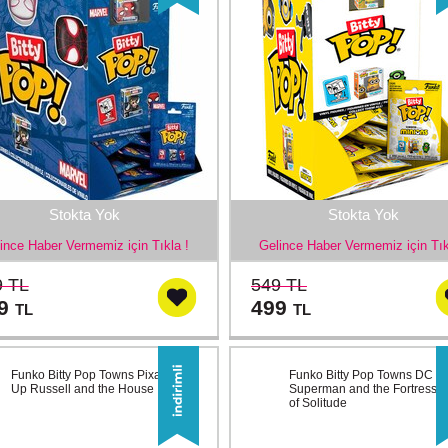
Stokta Yok
Stokta Yok
ince Haber Vermemiz için Tıkla !
Gelince Haber Vermemiz için Tık
9 TL
549 TL
99
499
TL
TL
Funko Bitty Pop Towns Pixar
Funko Bitty Pop Towns DC
Up Russell and the House
Superman and the Fortress
of Solitude