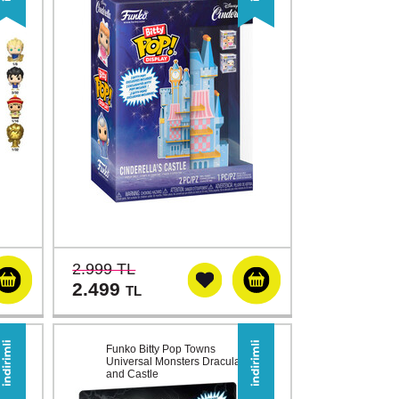
2.999 TL
2.499
TL
Funko Bitty Pop Towns
Universal Monsters Dracula
and Castle