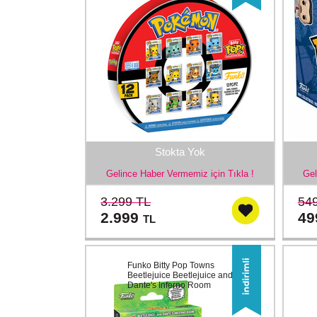
Stokta Yok
Gelince Haber Vermemiz için Tıkla !
Gel
3.299 TL
54
2.999
4
TL
Funko Bitty Pop Towns
Beetlejuice Beetlejuice and
Dante's Inferno Room