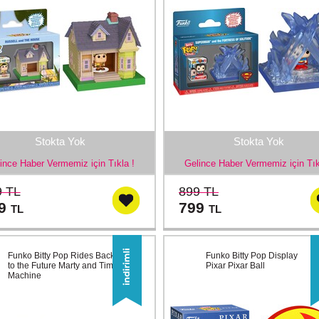
Stokta Yok
Stokta Yok
ince Haber Vermemiz için Tıkla !
Gelince Haber Vermemiz için Tık
9 TL
899 TL
99
799
TL
TL
Funko Bitty Pop Rides Back
Funko Bitty Pop Display
to the Future Marty and Time
Pixar Pixar Ball
Machine