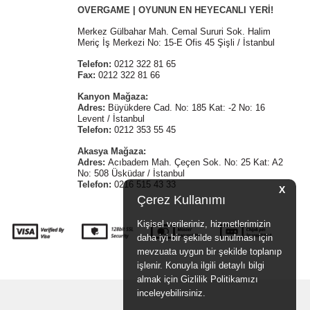
OVERGAME | OYUNUN EN HEYECANLI YERİ!
Merkez Gülbahar Mah. Cemal Sururi Sok. Halim
Meriç İş Merkezi No: 15-E Ofis 45 Şişli / İstanbul
Telefon:
0212 322 81 65
Fax:
0212 322 81 66
Kanyon Mağaza:
Adres:
Büyükdere Cad. No: 185 Kat: -2 No: 16
Levent / İstanbul
Telefon:
0212 353 55 45
Akasya Mağaza:
Adres:
Acıbadem Mah. Çeçen Sok. No: 25 Kat: A2
No: 508 Üsküdar / İstanbul
Telefon:
0216 515 43 33
X
Çerez Kullanımı
Kişisel verileriniz, hizmetlerimizin
daha iyi bir şekilde sunulması için
mevzuata uygun bir şekilde toplanıp
işlenir. Konuyla ilgili detaylı bilgi
almak için Gizlilik Politikamızı
inceleyebilirsiniz.