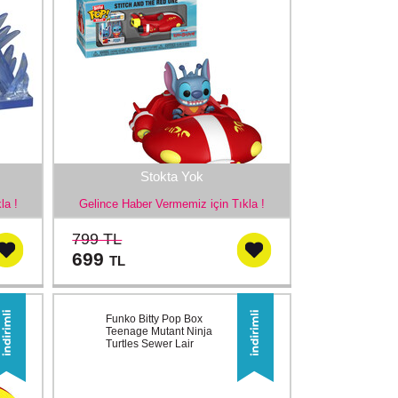
Stokta Yok
la !
Gelince Haber Vermemiz için Tıkla !
799 TL
699
TL
Funko Bitty Pop Box
Teenage Mutant Ninja
Turtles Sewer Lair