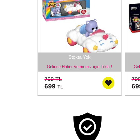
Stokta Yok
Gelince Haber Vermemiz için Tıkla !
Gel
799 TL
79
699
6
TL