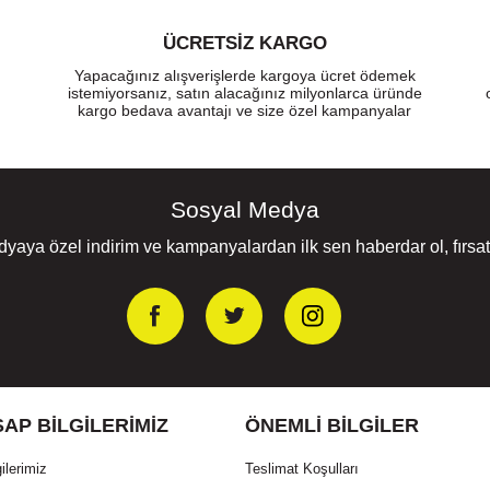
ÜCRETSIZ KARGO
Yapacağınız alışverişlerde kargoya ücret ödemek
istemiyorsanız, satın alacağınız milyonlarca üründe
kargo bedava avantajı ve size özel kampanyalar
Sosyal Medya
yaya özel indirim ve kampanyalardan ilk sen haberdar ol, fırsatl
AP BILGILERIMIZ
ÖNEMLI BILGILER
ilerimiz
Teslimat Koşulları