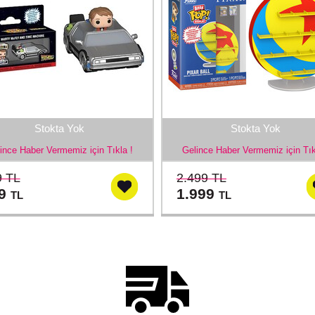
Stokta Yok
Stokta Yok
ince Haber Vermemiz için Tıkla !
Gelince Haber Vermemiz için Tık
9 TL
2.499 TL
99
1.999
TL
TL