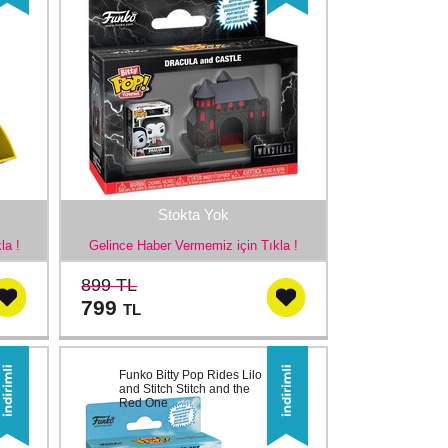
Stokta Yok
la !
Gelince Haber Vermemiz için Tıkla !
899 TL
799
TL
Funko Bitty Pop Rides Lilo
and Stitch Stitch and the
Red One