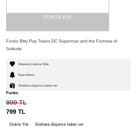
STOKTA YOK
Funko Bitty Pop Towns DC Superman and the Fortress of
Solitude
Alışveriş Listeme Ekle
Fiyat Alarmı
Stoklara düşünce haber ver
Funko
899
TL
799
TL
Stokta Yok
Stoklara düşünce haber ver