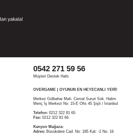
arı yakala!
0542 271 59 56
Müşteri Destek Hattı
OVERGAME | OYUNUN EN HEYECANLI YERİ!
Merkez Gülbahar Mah. Cemal Sururi Sok. Halim
Meriç İş Merkezi No: 15-E Ofis 45 Şişli / İstanbul
Telefon:
0212 322 81 65
Fax:
0212 322 81 66
Kanyon Mağaza:
Adres:
Büyükdere Cad. No: 185 Kat: -2 No: 16