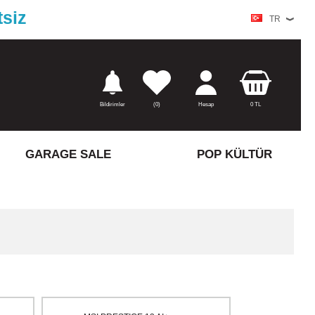
tsiz
TR
Bildirimler
(
0)
Hesap
0
TL
GARAGE SALE
POP KÜLTÜR