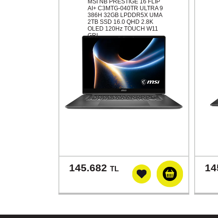
MSI NB PRESTIGE 16 FLIP
AI+ C3MTG-040TR ULTRA 9
386H 32GB LPDDR5X UMA
2TB SSD 16.0 QHD 2.8K
OLED 120Hz TOUCH W11
GRI
145.682
14
TL