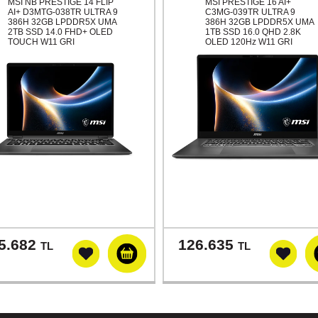
MSI NB PRESTIGE 14 FLIP
MSI PRESTIGE 16 AI+
AI+ D3MTG-038TR ULTRA 9
C3MG-039TR ULTRA 9
386H 32GB LPDDR5X UMA
386H 32GB LPDDR5X UMA
2TB SSD 14.0 FHD+ OLED
1TB SSD 16.0 QHD 2.8K
TOUCH W11 GRI
OLED 120Hz W11 GRI
5.682
126.635
TL
TL