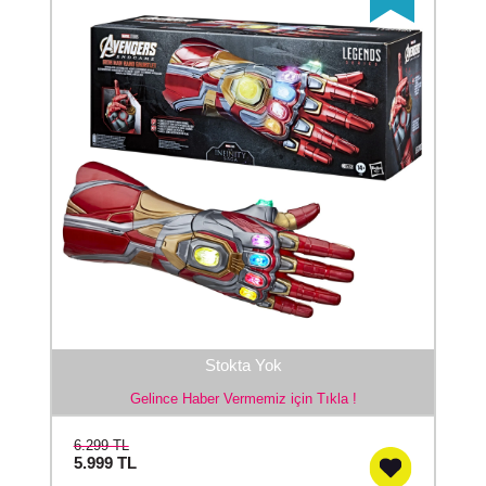
Stokta Yok
Gelince Haber Vermemiz için Tıkla !
6.299 TL
5.999
TL