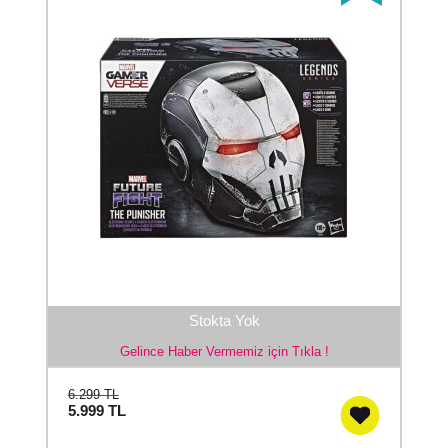
Stokta Yok
Gelince Haber Vermemiz için Tıkla !
6.299 TL
5.999
TL