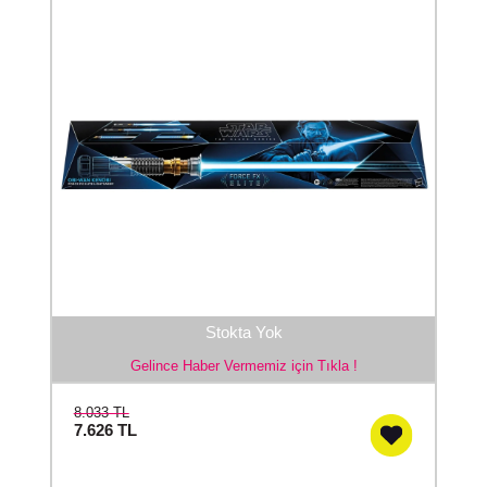
Stokta Yok
Gelince Haber Vermemiz için Tıkla !
8.033 TL
7.626
TL