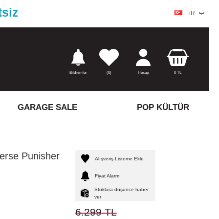
tsiz
TR
Bildirimler
(
0)
Hesap
0
TL
GARAGE SALE
POP KÜLTÜR
rse Punisher
Alışveriş Listeme Ekle
Fiyat Alarmı
Stoklara düşünce haber
ver
6.299
TL