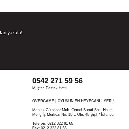
arı yakala!
0542 271 59 56
Müşteri Destek Hattı
OVERGAME | OYUNUN EN HEYECANLI YERİ!
Merkez Gülbahar Mah. Cemal Sururi Sok. Halim
Meriç İş Merkezi No: 15-E Ofis 45 Şişli / İstanbul
Telefon:
0212 322 81 65
Fax:
0212 322 81 66