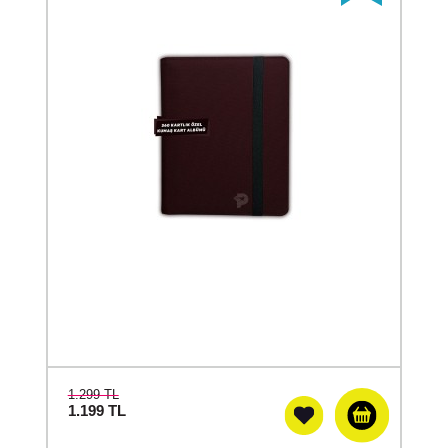
1.299 TL
1.199
TL