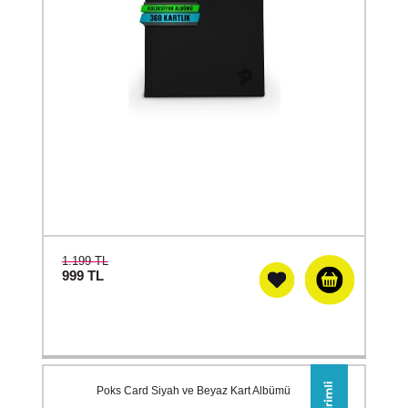
1.199 TL
999
TL
Poks Card Siyah ve Beyaz Kart Albümü