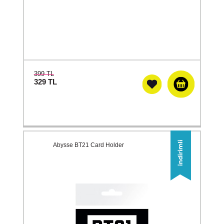
399 TL
329
TL
Abysse BT21 Card Holder