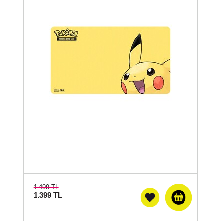
1.499 TL
1.399
TL