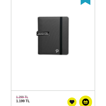
1.299 TL
1.199
TL