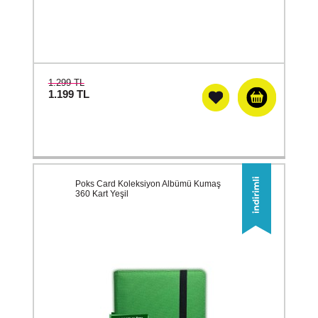
1.299 TL
1.199
TL
Poks Card Koleksiyon Albümü Kumaş
360 Kart Yeşil