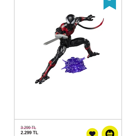
3.299 TL
2.299
TL