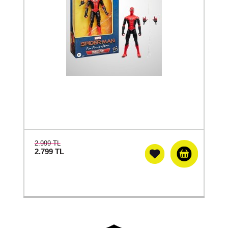
2.999 TL
2.799
TL