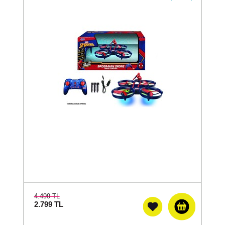
4.499 TL
2.799
TL