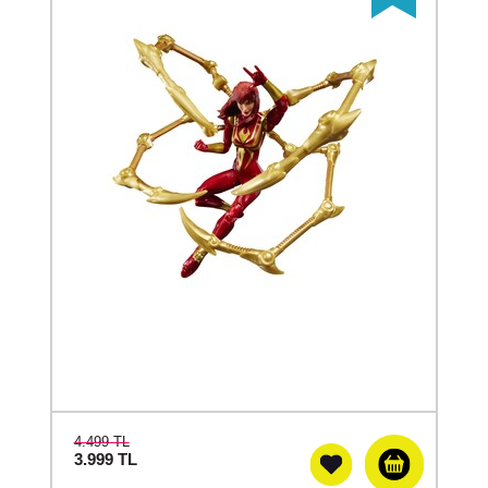
4.499 TL
3.999
TL