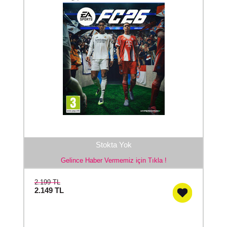
Stokta Yok
Gelince Haber Vermemiz için Tıkla !
2.199 TL
2.149
TL