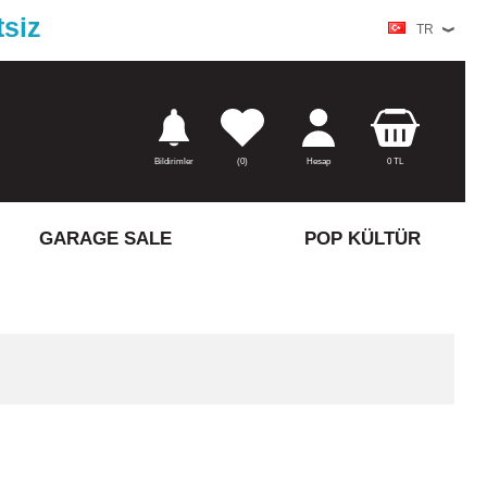
tsiz
TR
Bildirimler
(
0)
Hesap
0
TL
GARAGE SALE
POP KÜLTÜR