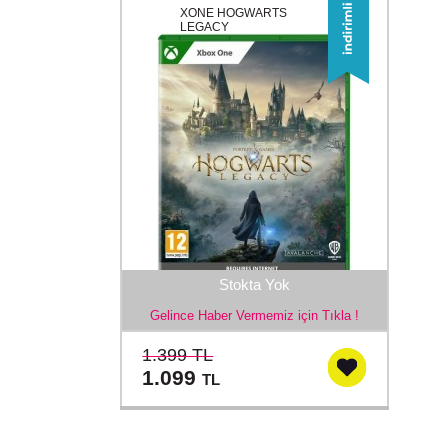
XONE HOGWARTS
LEGACY
Stokta Yok
Gelince Haber Vermemiz için Tıkla !
1.399 TL
1.099
TL