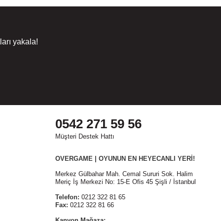
arı yakala!
0542 271 59 56
Müşteri Destek Hattı
OVERGAME | OYUNUN EN HEYECANLI YERİ!
Merkez Gülbahar Mah. Cemal Sururi Sok. Halim
Meriç İş Merkezi No: 15-E Ofis 45 Şişli / İstanbul
Telefon:
0212 322 81 65
Fax:
0212 322 81 66
Kanyon Mağaza: