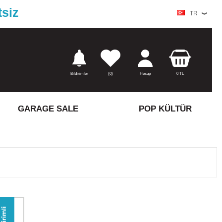
tsiz
TR
Bildirimler
(
0)
Hesap
0
TL
GARAGE SALE
POP KÜLTÜR