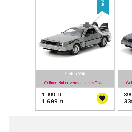
Stokta Yok
Gelince Haber Vermemiz için Tıkla !
Gel
1.999 TL
39
1.699
3
TL