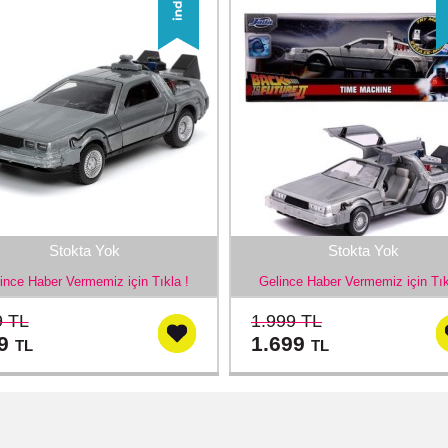
Stokta Yok
Stokta Yok
ince Haber Vermemiz için Tıkla !
Gelince Haber Vermemiz için Tık
9 TL
1.999 TL
39
1.699
TL
TL