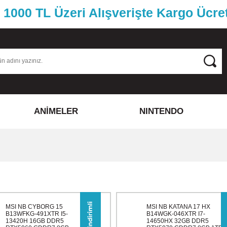
1000 TL Üzeri Alışverişte Kargo Ücre
ANİMELER
NINTENDO
MSI NB CYBORG 15
MSI NB KATANA 17 HX
B13WFKG-491XTR I5-
B14WGK-046XTR I7-
13420H 16GB DDR5
14650HX 32GB DDR5