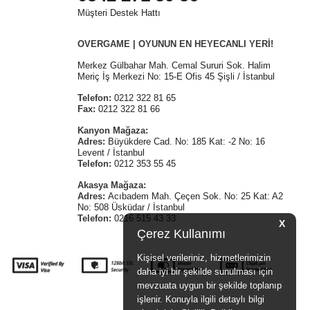
Müşteri Destek Hattı
OVERGAME | OYUNUN EN HEYECANLI YERİ!
Merkez Gülbahar Mah. Cemal Sururi Sok. Halim
Meriç İş Merkezi No: 15-E Ofis 45 Şişli / İstanbul
Telefon:
0212 322 81 65
Fax:
0212 322 81 66
Kanyon Mağaza:
Adres:
Büyükdere Cad. No: 185 Kat: -2 No: 16
Levent / İstanbul
Telefon:
0212 353 55 45
Akasya Mağaza:
Adres:
Acıbadem Mah. Çeçen Sok. No: 25 Kat: A2
No: 508 Üsküdar / İstanbul
Telefon:
0216 515 43 33
X
Çerez Kullanımı
Kişisel verileriniz, hizmetlerimizin
daha iyi bir şekilde sunulması için
mevzuata uygun bir şekilde toplanıp
işlenir. Konuyla ilgili detaylı bilgi