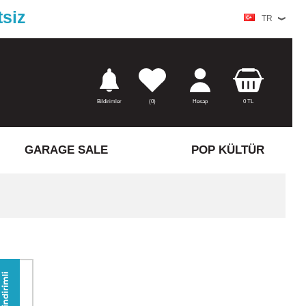
tsiz
TR
Bildirimler
(
0)
Hesap
0
TL
GARAGE SALE
POP KÜLTÜR