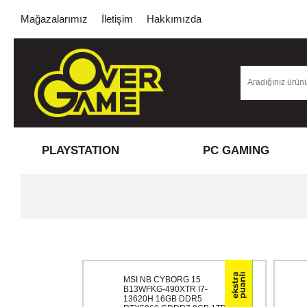
Mağazalarımız
İletişim
Hakkımızda
PLAYSTATION
PC GAMING
MSI NB CYBORG 15
B13WFKG-490XTR I7-
13620H 16GB DDR5