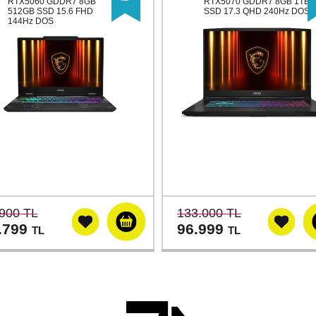
RTX5060 GDDR7 8GB
RTX5070 GDDR7 8GB 1TB
512GB SSD 15.6 FHD
SSD 17.3 QHD 240Hz DOS
144Hz DOS
900 TL
133.000 TL
.799
96.999
TL
TL