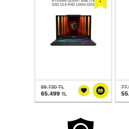
RTX5060 GDDR7 8GB 1TB
SSD 15.6 FHD 144Hz DOS
88.730 TL
77.
65.499
55
TL