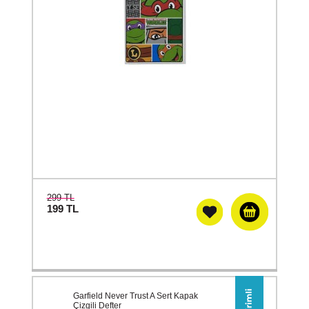
299 TL
199
TL
Garfield Never Trust A Sert Kapak
Çizgili Defter