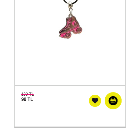
139 TL
99
TL