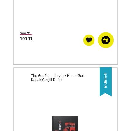
299 TL
199
TL
The Godfather Loyalty Honor Sert
Kapak Çizgili Defter