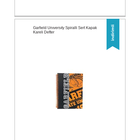
Garfıeld Unıversıty Spiralli Sert Kapak
Kareli Defter