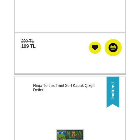
299 TL
199
TL
Ninja Turtles Tmnt Sert Kapak Çizgili
Defter