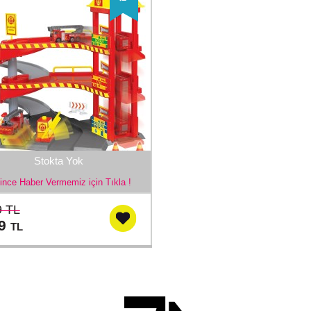
Stokta Yok
ince Haber Vermemiz için Tıkla !
9 TL
09
TL