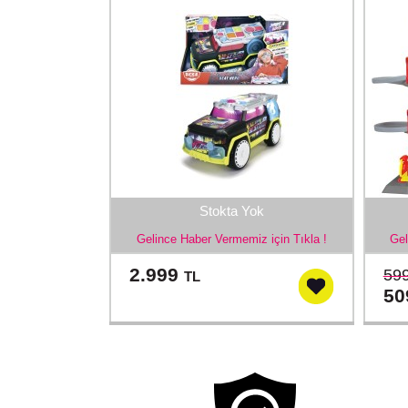
Stokta Yok
Gelince Haber Vermemiz için Tıkla !
Gel
2.999
59
TL
5