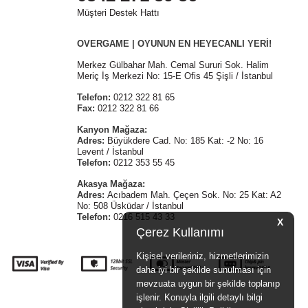
Müşteri Destek Hattı
OVERGAME | OYUNUN EN HEYECANLI YERİ!
Merkez Gülbahar Mah. Cemal Sururi Sok. Halim
Meriç İş Merkezi No: 15-E Ofis 45 Şişli / İstanbul
Telefon:
0212 322 81 65
Fax:
0212 322 81 66
Kanyon Mağaza:
Adres:
Büyükdere Cad. No: 185 Kat: -2 No: 16
Levent / İstanbul
Telefon:
0212 353 55 45
Akasya Mağaza:
Adres:
Acıbadem Mah. Çeçen Sok. No: 25 Kat: A2
No: 508 Üsküdar / İstanbul
Telefon:
0216 515 43 33
X
Çerez Kullanımı
Kişisel verileriniz, hizmetlerimizin
daha iyi bir şekilde sunulması için
mevzuata uygun bir şekilde toplanıp
işlenir. Konuyla ilgili detaylı bilgi