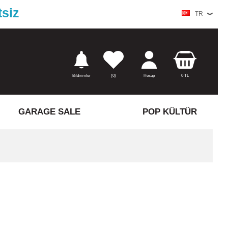
tsiz
TR
Bildirimler
(
0)
Hesap
0
TL
GARAGE SALE
POP KÜLTÜR