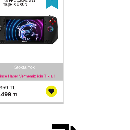
7.0 FHD 120Hz W11
TEŞHİR ÜRÜN
Stokta Yok
ince Haber Vermemiz için Tıkla !
359 TL
.499
TL