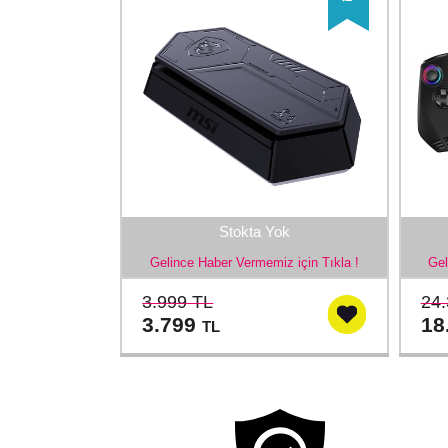
Stokta Yok
Gelince Haber Vermemiz için Tıkla !
Gel
3.999 TL
24.
3.799
18
TL