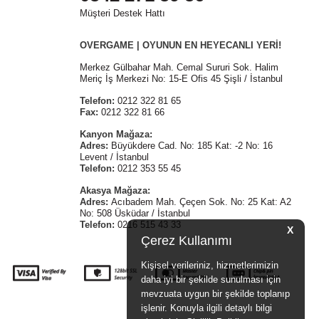
Müşteri Destek Hattı
OVERGAME | OYUNUN EN HEYECANLI YERİ!
Merkez Gülbahar Mah. Cemal Sururi Sok. Halim
Meriç İş Merkezi No: 15-E Ofis 45 Şişli / İstanbul
Telefon:
0212 322 81 65
Fax:
0212 322 81 66
Kanyon Mağaza:
Adres:
Büyükdere Cad. No: 185 Kat: -2 No: 16
Levent / İstanbul
Telefon:
0212 353 55 45
Akasya Mağaza:
Adres:
Acıbadem Mah. Çeçen Sok. No: 25 Kat: A2
No: 508 Üsküdar / İstanbul
Telefon:
0216 515 43 33
X
Çerez Kullanımı
Kişisel verileriniz, hizmetlerimizin
daha iyi bir şekilde sunulması için
mevzuata uygun bir şekilde toplanıp
işlenir. Konuyla ilgili detaylı bilgi