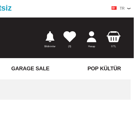
tsiz
TR
Bildirimler
(
0)
Hesap
0
TL
GARAGE SALE
POP KÜLTÜR