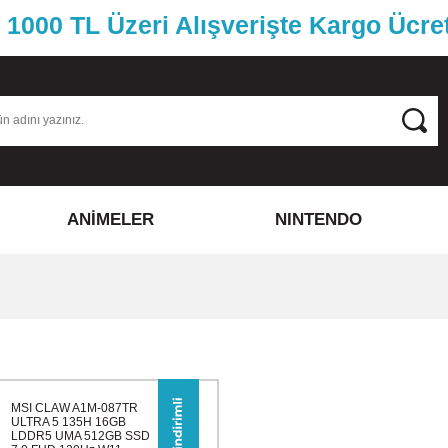
1000 TL Üzeri Alışverişte Kargo Ücre
ANİMELER
NINTENDO
MSI CLAW A1M-087TR
ULTRA 5 135H 16GB
LDDR5 UMA 512GB SSD