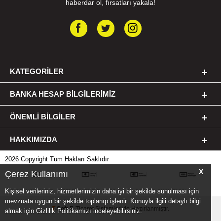
haberdar ol, fırsatları yakala!
KATEGORILER
BANKA HESAP BILGILERIMIZ
ÖNEMLI BILGILER
HAKKIMIZDA
2026 Copyright Tüm Hakları Saklıdır
X
Çerez Kullanımı
Kişisel verileriniz, hizmetlerimizin daha iyi bir şekilde sunulması için
mevzuata uygun bir şekilde toplanıp işlenir. Konuyla ilgili detaylı bilgi
T
-Soft
E-Ticaret
Sistemleriyle Hazırlanmıştır.
almak için Gizlilik Politikamızı inceleyebilirsiniz.