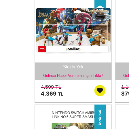
Stokta Yok
Gelince Haber Vermemiz için Tıkla !
Gel
4.599 TL
1.1
4.369
8
TL
NINTENDO SWITCH AMIIBO
LINK NO 5 SUPER SMASH