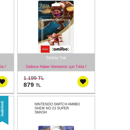
Stokta Yok
la !
Gelince Haber Vermemiz için Tıkla !
1.199 TL
879
TL
NINTENDO SWITCH AMIIBO
SHEIK NO 23 SUPER
SMASH