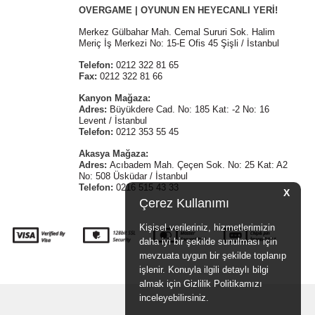
OVERGAME | OYUNUN EN HEYECANLI YERİ!
Merkez Gülbahar Mah. Cemal Sururi Sok. Halim
Meriç İş Merkezi No: 15-E Ofis 45 Şişli / İstanbul
Telefon:
0212 322 81 65
Fax:
0212 322 81 66
Kanyon Mağaza:
Adres:
Büyükdere Cad. No: 185 Kat: -2 No: 16
Levent / İstanbul
Telefon:
0212 353 55 45
Akasya Mağaza:
Adres:
Acıbadem Mah. Çeçen Sok. No: 25 Kat: A2
No: 508 Üsküdar / İstanbul
Telefon:
0216 515 43 33
X
Çerez Kullanımı
Kişisel verileriniz, hizmetlerimizin
daha iyi bir şekilde sunulması için
mevzuata uygun bir şekilde toplanıp
işlenir. Konuyla ilgili detaylı bilgi
almak için Gizlilik Politikamızı
inceleyebilirsiniz.