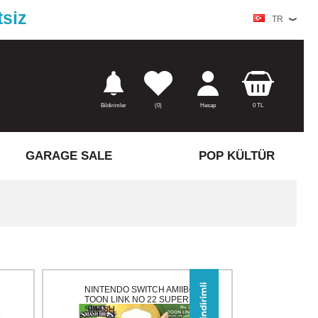
tsiz
TR
Bildirimler
(
0)
Hesap
0
TL
GARAGE SALE
POP KÜLTÜR
NINTENDO SWITCH AMIIBO
TOON LINK NO 22 SUPER
SMASH