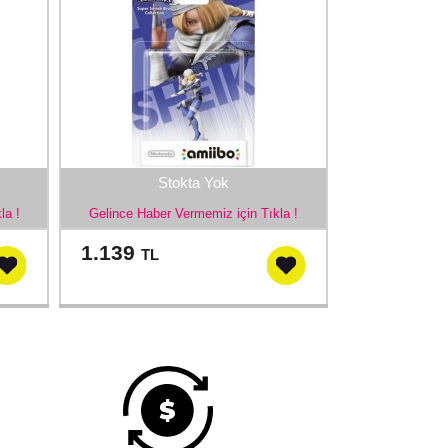
Stokta Yok
la !
Gelince Haber Vermemiz için Tıkla !
1.139
TL