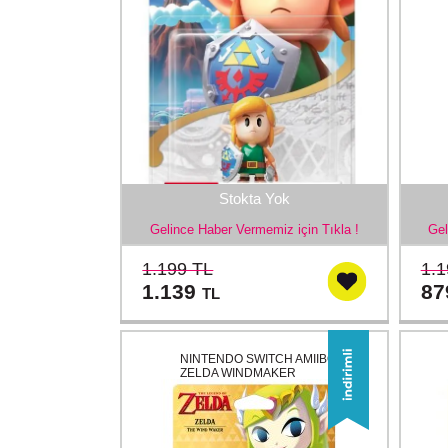
Stokta Yok
Gelince Haber Vermemiz için Tıkla !
Gel
1.199 TL
1.1
1.139
8
TL
NINTENDO SWITCH AMIIBO
ZELDA WINDMAKER