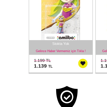
Stokta Yok
Gelince Haber Vermemiz için Tıkla !
Gel
1.199 TL
1.1
1.139
1.
TL