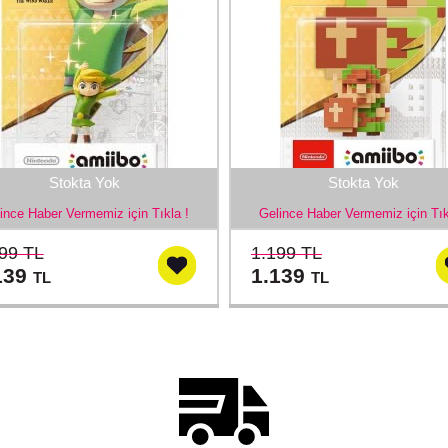
Stokta Yok
Stokta Yok
ince Haber Vermemiz için Tıkla !
Gelince Haber Vermemiz için Tık
99 TL
1.199 TL
139
1.139
TL
TL