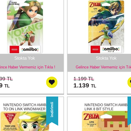
Stokta Yok
Stokta Yok
ince Haber Vermemiz için Tıkla !
Gelince Haber Vermemiz için Tık
99 TL
1.199 TL
79
1.139
TL
TL
NINTENDO SWITCH AMIIBO
NINTENDO SWITCH AMIIBO
TO ON LINK WINDMAKER
LINK 8 BIT STYLE