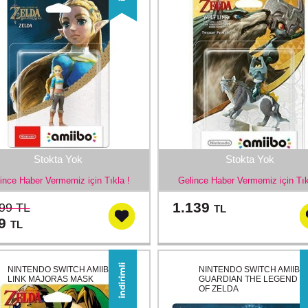
Stokta Yok
Stokta Yok
ince Haber Vermemiz için Tıkla !
Gelince Haber Vermemiz için Tık
1.139
99 TL
TL
79
TL
NINTENDO SWITCH AMIIBO
NINTENDO SWITCH AMIIBO
LINK MAJORAS MASK
GUARDIAN THE LEGEND
OF ZELDA