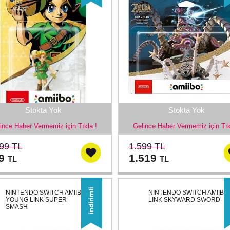
Stokta Yok
Stokta Yok
ince Haber Vermemiz için Tıkla !
Gelince Haber Vermemiz için Tık
99 TL
1.599 TL
79
1.519
TL
TL
NINTENDO SWITCH AMIIBO
NINTENDO SWITCH AMIIBO
YOUNG LINK SUPER
LINK SKYWARD SWORD
SMASH