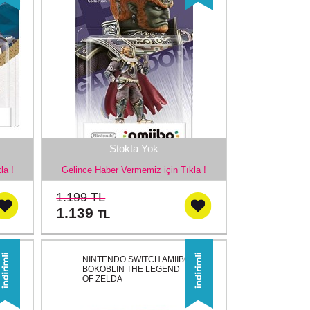
Stokta Yok
la !
Gelince Haber Vermemiz için Tıkla !
1.199 TL
1.139
TL
NINTENDO SWITCH AMIIBO
BOKOBLIN THE LEGEND
OF ZELDA