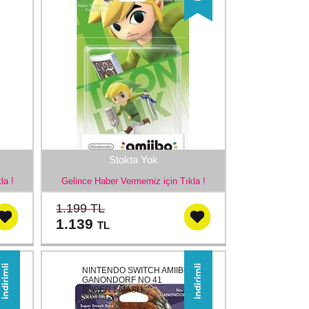
Stokta Yok
la !
Gelince Haber Vermemiz için Tıkla !
1.199 TL
1.139
TL
NINTENDO SWITCH AMIIBO
GANONDORF NO 41
SUPER SMASH