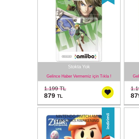
Stokta Yok
Gelince Haber Vermemiz için Tıkla !
Gel
1.199 TL
1.1
879
8
TL
NINTENDO SWITCH AMIIBO
LINK LINKS AWAKENING