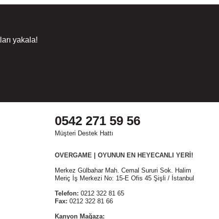
arı yakala!
0542 271 59 56
Müşteri Destek Hattı
OVERGAME | OYUNUN EN HEYECANLI YERİ!
Merkez Gülbahar Mah. Cemal Sururi Sok. Halim
Meriç İş Merkezi No: 15-E Ofis 45 Şişli / İstanbul
Telefon:
0212 322 81 65
Fax:
0212 322 81 66
Kanyon Mağaza: