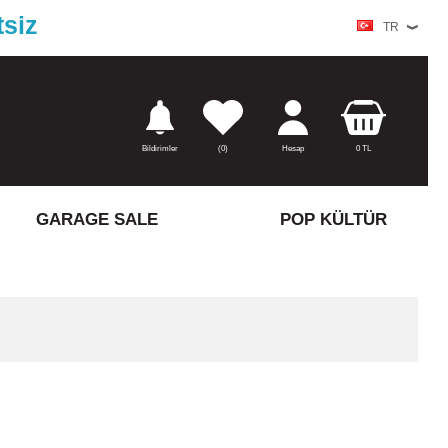
tsiz
TR
Bildirimler
(
0)
Hesap
0
TL
GARAGE SALE
POP KÜLTÜR