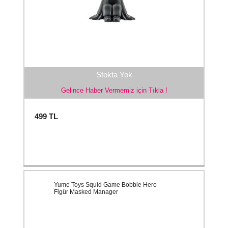
Stokta Yok
Gelince Haber Vermemiz için Tıkla !
499
TL
Yume Toys Squid Game Bobble Hero
Figür Masked Manager