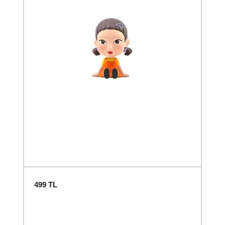
499
TL