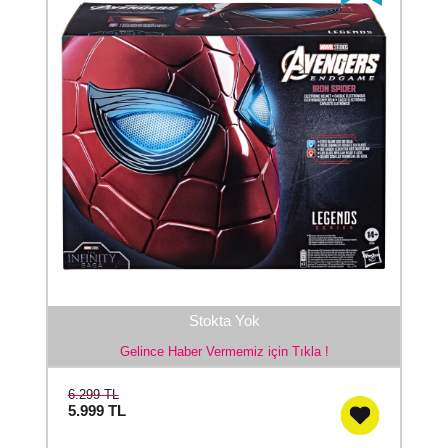
Stokta Yok
Gelince Haber Vermemiz için Tıkla !
6.299 TL
5.999
TL