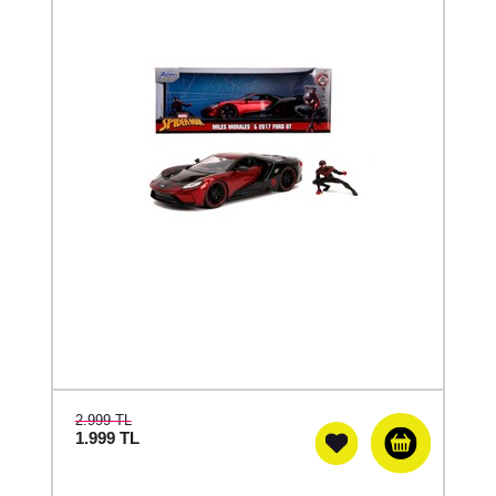
2.999 TL
1.999
TL