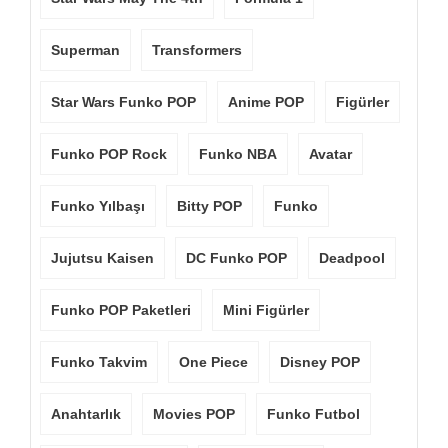
Superman
Transformers
Star Wars Funko POP
Anime POP
Figürler
Funko POP Rock
Funko NBA
Avatar
Funko Yılbaşı
Bitty POP
Funko
Jujutsu Kaisen
DC Funko POP
Deadpool
Funko POP Paketleri
Mini Figürler
Funko Takvim
One Piece
Disney POP
Anahtarlık
Movies POP
Funko Futbol