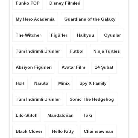
Funko POP
Disney Filmleri
My Hero Academia
Guardians of the Galaxy
The Witcher
Figürler
Haikyuu
Oyunlar
Tüm İndirimli Ürünler
Futbol
Ninja Turtles
Aksiyon Figürleri
Avatar Film
14 Şubat
HxH
Naruto
Minix
Spy X Family
Tüm İndirimli Ürünler
Sonic The Hedgehog
Lilo-Stitch
Mandalorian
Takı
Black Clover
Hello Kitty
Chainsawman