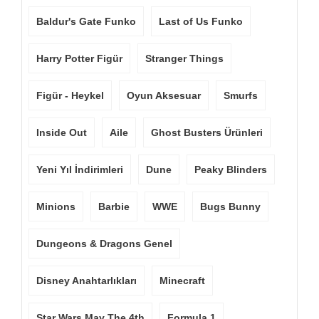
Baldur's Gate Funko
Last of Us Funko
Harry Potter Figür
Stranger Things
Figür - Heykel
Oyun Aksesuar
Smurfs
Inside Out
Aile
Ghost Busters Ürünleri
Yeni Yıl İndirimleri
Dune
Peaky Blinders
Minions
Barbie
WWE
Bugs Bunny
Dungeons & Dragons Genel
Disney Anahtarlıkları
Minecraft
Star Wars May The 4th
Formula 1