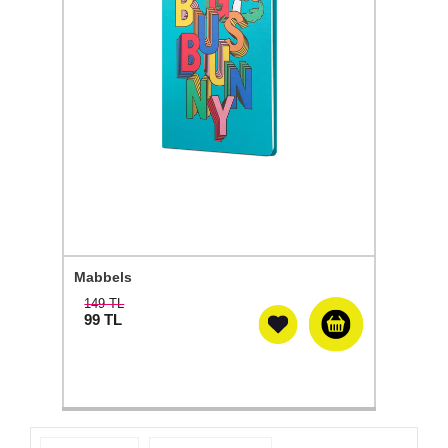
Mabbels
149 TL
99
TL