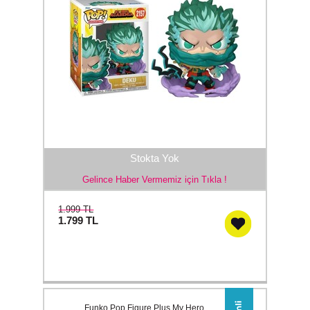
Stokta Yok
Gelince Haber Vermemiz için Tıkla !
1.999 TL
1.799
TL
Funko Pop Figure Plus My Hero