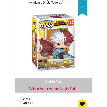
Academia Shoto Todoroki
Stokta Yok
Gelince Haber Vermemiz için Tıkla !
1.499 TL
1.399
TL