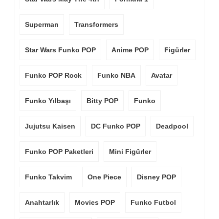
Superman
Transformers
Star Wars Funko POP
Anime POP
Figürler
Funko POP Rock
Funko NBA
Avatar
Funko Yılbaşı
Bitty POP
Funko
Jujutsu Kaisen
DC Funko POP
Deadpool
Funko POP Paketleri
Mini Figürler
Funko Takvim
One Piece
Disney POP
Anahtarlık
Movies POP
Funko Futbol