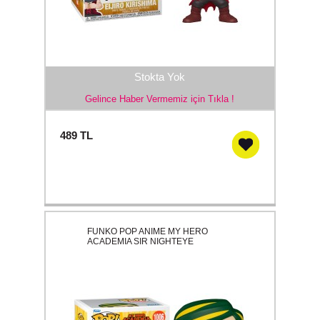
Stokta Yok
Gelince Haber Vermemiz için Tıkla !
489
TL
FUNKO POP ANIME MY HERO
ACADEMIA SIR NIGHTEYE