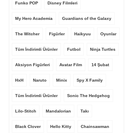
Funko POP
Disney Filmleri
My Hero Academia
Guardians of the Galaxy
The Witcher
Figürler
Haikyuu
Oyunlar
Tüm İndirimli Ürünler
Futbol
Ninja Turtles
Aksiyon Figürleri
Avatar Film
14 Şubat
HxH
Naruto
Minix
Spy X Family
Tüm İndirimli Ürünler
Sonic The Hedgehog
Lilo-Stitch
Mandalorian
Takı
Black Clover
Hello Kitty
Chainsawman