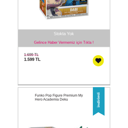
Stokta Yok
Gelince Haber Vermemiz için Tıkla !
1.699 TL
1.599
TL
Funko Pop Figure Premium My
Hero Academia Deku