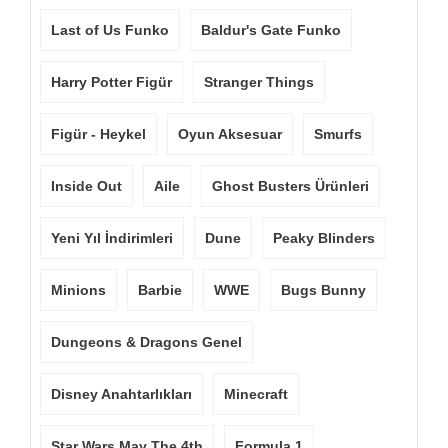
Last of Us Funko
Baldur's Gate Funko
Harry Potter Figür
Stranger Things
Figür - Heykel
Oyun Aksesuar
Smurfs
Inside Out
Aile
Ghost Busters Ürünleri
Yeni Yıl İndirimleri
Dune
Peaky Blinders
Minions
Barbie
WWE
Bugs Bunny
Dungeons & Dragons Genel
Disney Anahtarlıkları
Minecraft
Star Wars May The 4th
Formula 1