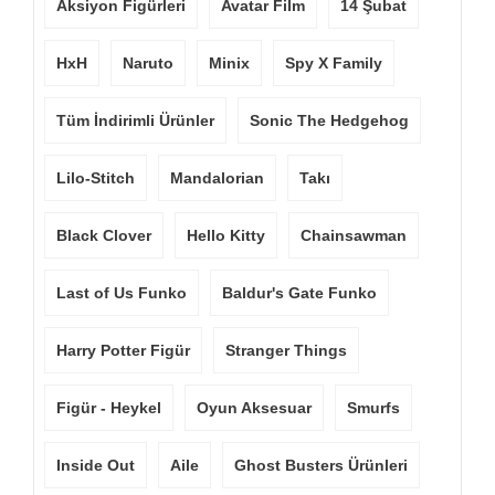
Aksiyon Figürleri
Avatar Film
14 Şubat
HxH
Naruto
Minix
Spy X Family
Tüm İndirimli Ürünler
Sonic The Hedgehog
Lilo-Stitch
Mandalorian
Takı
Black Clover
Hello Kitty
Chainsawman
Last of Us Funko
Baldur's Gate Funko
Harry Potter Figür
Stranger Things
Figür - Heykel
Oyun Aksesuar
Smurfs
Inside Out
Aile
Ghost Busters Ürünleri