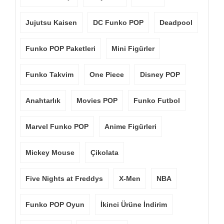
Jujutsu Kaisen
DC Funko POP
Deadpool
Funko POP Paketleri
Mini Figürler
Funko Takvim
One Piece
Disney POP
Anahtarlık
Movies POP
Funko Futbol
Marvel Funko POP
Anime Figürleri
Mickey Mouse
Çikolata
Five Nights at Freddys
X-Men
NBA
Funko POP Oyun
İkinci Ürüne İndirim