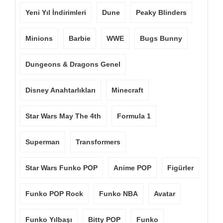
Yeni Yıl İndirimleri
Dune
Peaky Blinders
Minions
Barbie
WWE
Bugs Bunny
Dungeons & Dragons Genel
Disney Anahtarlıkları
Minecraft
Star Wars May The 4th
Formula 1
Superman
Transformers
Star Wars Funko POP
Anime POP
Figürler
Funko POP Rock
Funko NBA
Avatar
Funko Yılbaşı
Bitty POP
Funko