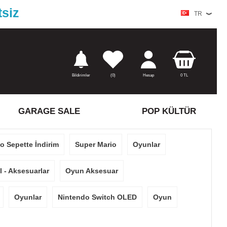
tsiz
TR
Bildirimler
(
0)
Hesap
0
TL
GARAGE SALE
POP KÜLTÜR
o Sepette İndirim
Super Mario
Oyunlar
 - Aksesuarlar
Oyun Aksesuar
Oyunlar
Nintendo Switch OLED
Oyun