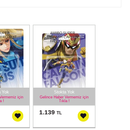
SUPER
AMIIBO SUPER
ERO SUIT
SMASH CAPTAIN
O 40
FALCON NO 18
a Yok
Stokta Yok
Vermemiz için
Gelince Haber Vermemiz için
a !
Tıkla !
1.139
TL