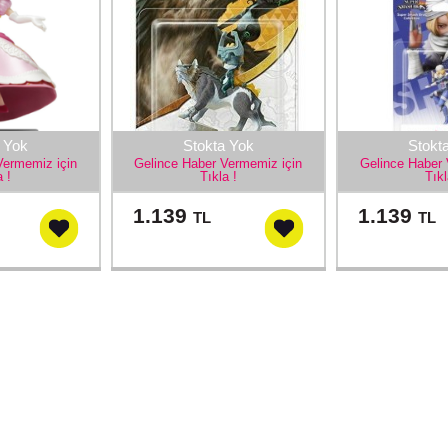
 Yok
Stokta Yok
Stokt
Vermemiz için
Gelince Haber Vermemiz için
Gelince Haber 
a !
Tıkla !
Tıkl
1.139
1.139
TL
TL