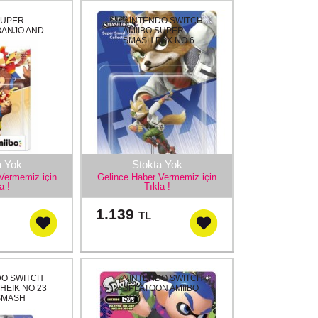
SUPER
NINTENDO SWITCH
BANJO AND
AMIIBO SUPER
SMASH FOX NO 6
a Yok
Stokta Yok
Vermemiz için
Gelince Haber Vermemiz için
a !
Tıkla !
1.139
TL
DO SWITCH
NINTENDO SWITCH
SHEIK NO 23
SPLATOON AMIIBO
SMASH
BOY