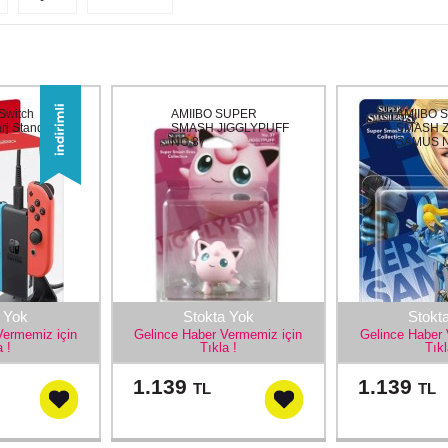
Switch
AMIIBO SUPER
AMIIBO 
rj Standı
SMASH JIGGLYPUFF
SMASH Z
NO 37
SAMUS N
 Yok
Stokta Yok
Stokt
Vermemiz için
Gelince Haber Vermemiz için
Gelince Haber 
a !
Tıkla !
Tıkl
1.139
1.139
TL
TL