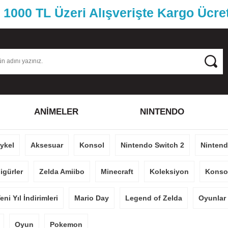
1000 TL Üzeri Alışverişte Kargo Ücre
ANİMELER
NINTENDO
eykel
Aksesuar
Konsol
Nintendo Switch 2
Nintend
igürler
Zelda Amiibo
Minecraft
Koleksiyon
Konsol
eni Yıl İndirimleri
Mario Day
Legend of Zelda
Oyunlar
Oyun
Pokemon