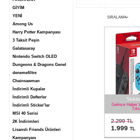
GİYİM
YENİ
Among Us
Harry Potter Kampanyası
Nintendo 
3 Taksit Peşin
Joycon Şa
Galatasaray
Nintendo Switch OLED
Dungeons & Dragons Genel
denemefiltre
Chainsawman
İndirimli Kupalar
İndirimli Defterler
Stokta
Gelince Haber 
İndirimli Sticker'lar
Tıkl
MSI 40 Serisi
2.299 TL
2K İndirimleri
1.999
TL
Lisanslı Friends Ürünleri
Kampanyası