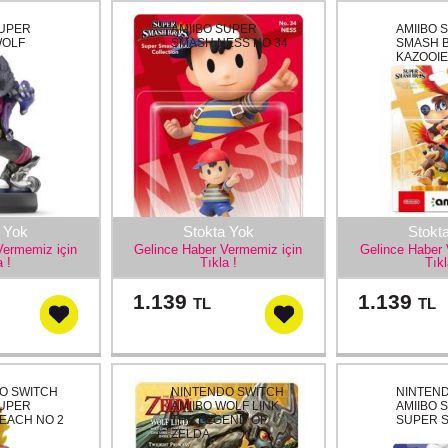
SUPER
AMIIBO SUPER
AMIIBO 
WOLF
SMASH NESS NO 34
SMASH 
KAZOOIE
 Yok
Stokta Yok
Stokt
Vermemiz için
Gelince Haber Vermemiz için
Gelince Haber 
a !
Tıkla !
Tıkl
1.139
1.139
TL
TL
O SWITCH
NINTENDO SWITCH
NINTEN
SUPER
AMIIBO WOLF LINK
AMIIBO 
EACH NO 2
THE LEGEND OF
SUPER 
ZELDA