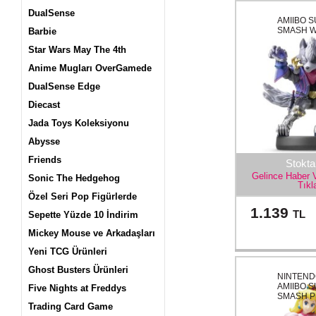
DualSense
AMIIBO 
SMASH 
Barbie
Star Wars May The 4th
Anime Mugları OverGamede
DualSense Edge
Diecast
Jada Toys Koleksiyonu
Abysse
Friends
Stokta
Gelince Haber 
Sonic The Hedgehog
Tıkl
Özel Seri Pop Figürlerde
1.139
TL
Sepette Yüzde 10 İndirim
Mickey Mouse ve Arkadaşları
Yeni TCG Ürünleri
Ghost Busters Ürünleri
NINTEND
AMIIBO 
Five Nights at Freddys
SMASH P
Trading Card Game