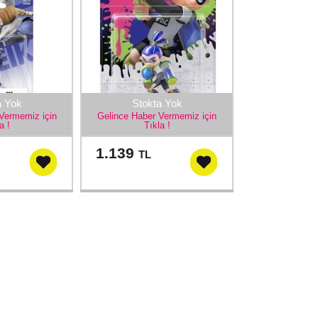
a Yok
Stokta Yok
Vermemiz için
Gelince Haber Vermemiz için
a !
Tıkla !
1.139
TL