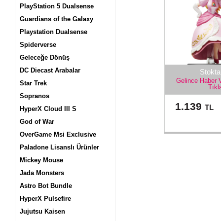
PlayStation 5 Dualsense
Guardians of the Galaxy
Playstation Dualsense
Spiderverse
Geleceğe Dönüş
DC Diecast Arabalar
Stokta
Gelince Haber 
Star Trek
Tıkl
Sopranos
1.139
TL
HyperX Cloud III S
God of War
OverGame Msi Exclusive
Paladone Lisanslı Ürünler
Mickey Mouse
Jada Monsters
Astro Bot Bundle
HyperX Pulsefire
Jujutsu Kaisen