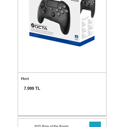
Hori
7.999
TL
PS5 Rise of the Ronin