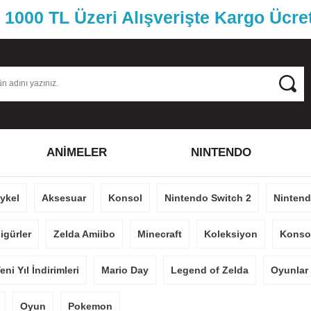
1000 TL Üzeri Alışverişte Kargo Ücre
ANİMELER
NINTENDO
eykel
Aksesuar
Konsol
Nintendo Switch 2
Nintend
igürler
Zelda Amiibo
Minecraft
Koleksiyon
Konsol
eni Yıl İndirimleri
Mario Day
Legend of Zelda
Oyunlar
Oyun
Pokemon