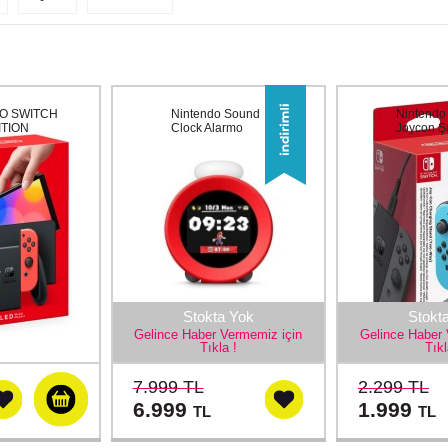
O SWITCH
Nintendo Sound
Nintendo
ITION
Clock Alarmo
Joycon Şa
Stokta Yok
Stokt
Gelince Haber Vermemiz için
Gelince Haber 
Tıkla !
Tıkl
7.999 TL
2.299 TL
6.999
1.999
TL
TL