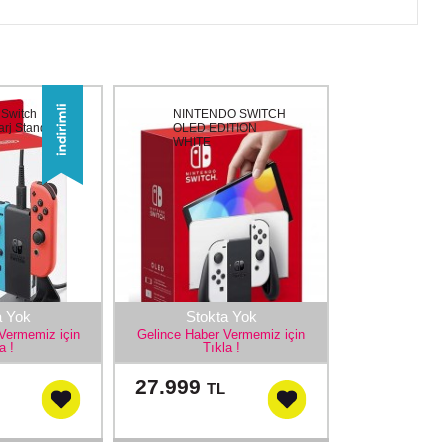
 Switch
NINTENDO SWITCH
rj Standı
OLED EDITION
WHITE
a Yok
Stokta Yok
Vermemiz için
Gelince Haber Vermemiz için
a !
Tıkla !
27.999
TL