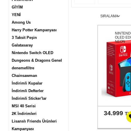
GİYİM
YENİ
Among Us
Harry Potter Kampanyası
NINTEND
3 Taksit Peşin
OLED ED
NEON
Galatasaray
Nintendo Switch OLED
Dungeons & Dragons Genel
denemefiltre
Chainsawman
İndirimli Kupalar
İndirimli Defterler
İndirimli Sticker'lar
MSI 40 Serisi
34.999
TL
2K İndirimleri
Lisanslı Friends Ürünleri
Kampanyası