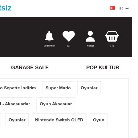
tsiz
TR
Bildirimler
(
0)
Hesap
0
TL
GARAGE SALE
POP KÜLTÜR
o Sepette İndirim
Super Mario
Oyunlar
 - Aksesuarlar
Oyun Aksesuar
Oyunlar
Nintendo Switch OLED
Oyun