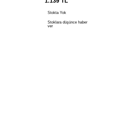
1.139
TL
Stokta Yok
Stoklara düşünce haber
ver