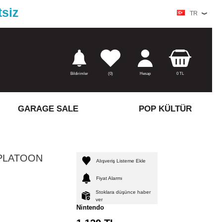
tsiz
TR
Bildirimler
(
0)
Hesap
0
TL
GARAGE SALE
POP KÜLTÜR
PLATOON
Alışveriş Listeme Ekle
Fiyat Alarmı
Stoklara düşünce haber
ver
Nintendo