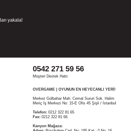
arı yakala!
0542 271 59 56
Müşteri Destek Hattı
OVERGAME | OYUNUN EN HEYECANLI YERİ!
Merkez Gülbahar Mah. Cemal Sururi Sok. Halim
Meriç İş Merkezi No: 15-E Ofis 45 Şişli / İstanbul
Telefon:
0212 322 81 65
Fax:
0212 322 81 66
Kanyon Mağaza:
Adres:
Büyükdere Cad. No: 185 Kat: -2 No: 16