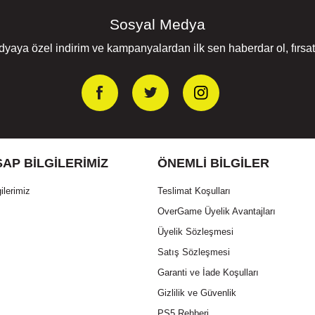
Sosyal Medya
yaya özel indirim ve kampanyalardan ilk sen haberdar ol, fırsatl
AP BILGILERIMIZ
ÖNEMLI BILGILER
ilerimiz
Teslimat Koşulları
OverGame Üyelik Avantajları
Üyelik Sözleşmesi
Satış Sözleşmesi
Garanti ve İade Koşulları
Gizlilik ve Güvenlik
PS5 Rehberi