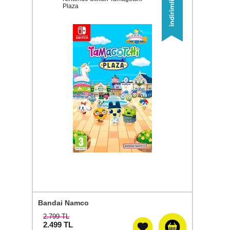
Plaza
Bandai Namco
2.799 TL
2.499
TL