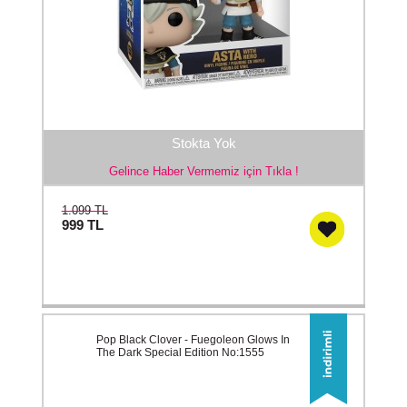
Stokta Yok
Gelince Haber Vermemiz için Tıkla !
1.099 TL
999
TL
Pop Black Clover - Fuegoleon Glows In
The Dark Special Edition No:1555