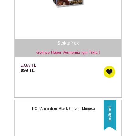
Stokta Yok
Gelince Haber Vermemiz için Tıkla !
1.099 TL
999
TL
POP Animation: Black Clover- Mimosa