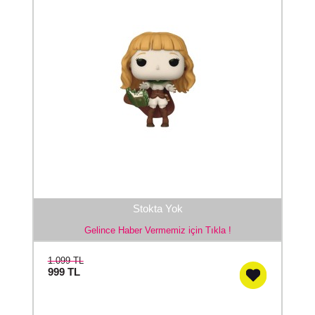
Stokta Yok
Gelince Haber Vermemiz için Tıkla !
1.099 TL
999
TL