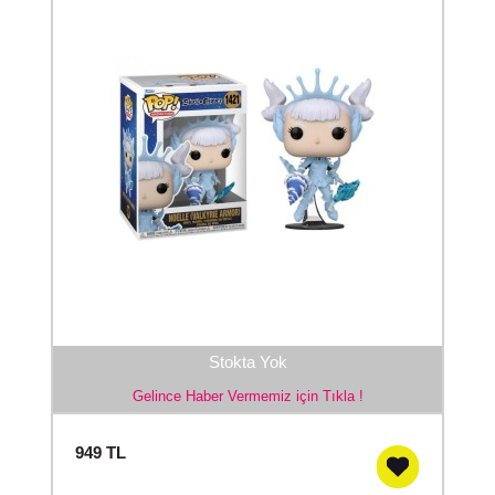
Stokta Yok
Gelince Haber Vermemiz için Tıkla !
949
TL