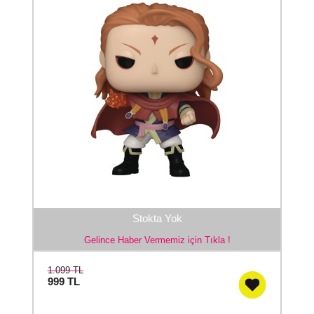
Stokta Yok
Gelince Haber Vermemiz için Tıkla !
1.099 TL
999
TL