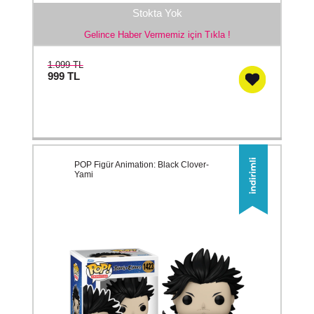
Stokta Yok
Gelince Haber Vermemiz için Tıkla !
1.099 TL
999
TL
POP Figür Animation: Black Clover-
Yami