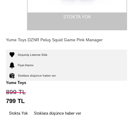
STOKTA YOK
Yume Toys DZNR Peluş Squid Game Pink Manager
Alışveriş Listeme Ekle
Fiyat Alarmı
Stoklara düşünce haber ver
Yume Toys
899
TL
799
TL
Stokta Yok
Stoklara düşünce haber ver