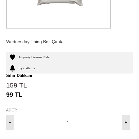
Wednesday Thing Bez Çanta
Alışveriş Listeme Ekle
Fiyat Alarmı
Sihir Dükkanı
159
TL
99
TL
ADET: